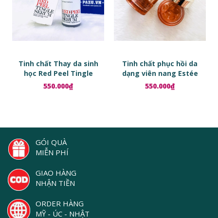
Tinh chất Thay da sinh
Tinh chất phục hồi da
học Red Peel Tingle
dạng viên nang Estée
Serum
Lauder Advanced Night
550.000₫
550.000₫
Repair Ampoules
GÓI QUÀ
MIỄN PHÍ
GIAO HÀNG
NHẬN TIỀN
ORDER HÀNG
MỸ - ÚC - NHẬT