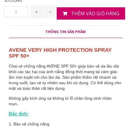
SỐ LƯỢNG
THÊM VÀO GIỎ HÀNG
THÔNG TIN SẢN PHẨM
AVENE VERY HIGH PROTECTION SPRAY
SPF 50+
Chai xịt chống nắng AVENE SPF 50+ giúp bảo vệ da lâu dài
khỏi các tác hại của ánh nắng đồng thời mang lại cảm giác
ẩm mịn tuyệt vời cho làn da. Sản phẩm thấm rất nhanh và
trong suốt, tạo vẻ tự nhiên sau khi sử dụng. Có thể dùng cho
mặt và toàn thân rất tiện dụng.
Không gấy kích ứng và không bí lỗ chân lông sinh nhân
mụn..
Đặc tính:
1. Bảo vệ chống nắng