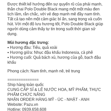
Được thiết kế hướng đến sự quyến rũ của phái mạnh,
thân chai Polo Double Black mang một một màu đen
lịch lãm, rắn chắc, với vẻ đẹp mạnh mẽ đầy nam tính.
Tất cả tạo nên một cảm giác bí ẩn, sang trọng và cuốn
hút. Với một độ lưu hương tốt, Polo Double Black giúp
người dùng cảm thấy tự tin trong suốt thời gian sử
dụng.
Mùi hương đặc trưng:
▪️ Hương đầu: Tiêu, quả xoài
▪️ Hương giữa: Nhục đậu khấu Indonesia, cà phê
▪️ Hương cuối: Quả bách xù, hương của gỗ, bạch đậu
khấu
Phong cách: Nam tính, mạnh nẽ, trẻ trung
==============
Ship hàng toàn quốc
CUNG CẤP SỈ & LẺ NƯỚC HOA, MỸ PHẨM, THỰC
PHẨM CHỨC NĂNG
NHẬN ORDER HÀNG MỸ - ÚC - NHẬT - ANH
Website: Pazu.vn
Hotline: 0939.658.608