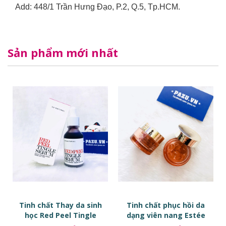
Add: 448/1 Trần Hưng Đạo, P.2, Q.5, Tp.HCM.
Sản phẩm mới nhất
Tinh chất Thay da sinh
Tinh chất phục hồi da
học Red Peel Tingle
dạng viên nang Estée
Serum
Lauder Advanced Night