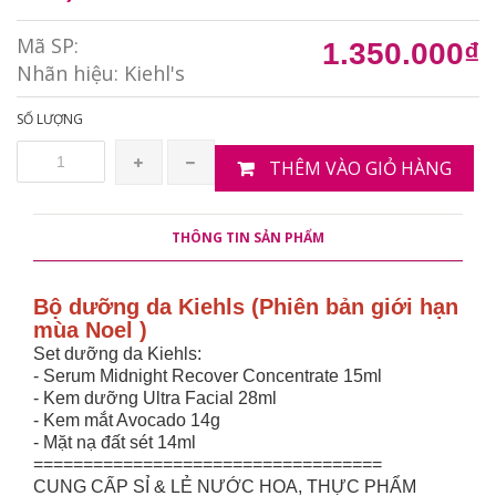
Mã SP:
1.350.000₫
Nhãn hiệu:
Kiehl's
SỐ LƯỢNG
THÊM VÀO GIỎ HÀNG
THÔNG TIN SẢN PHẨM
Bộ dưỡng da Kiehls (Phiên bản giới hạn
mùa Noel )
Set dưỡng da Kiehls:
- Serum Midnight Recover Concentrate 15ml
- Kem dưỡng Ultra Facial 28ml
- Kem mắt Avocado 14g
- Mặt nạ đất sét 14ml
===================================
CUNG CẤP SỈ & LẺ NƯỚC HOA, THỰC PHẨM