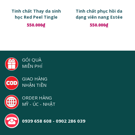
Tinh chất Thay da sinh
Tinh chất phục hồi da
học Red Peel Tingle
dạng viên nang Estée
Serum
Lauder Advanced Night
550.000₫
550.000₫
Repair Ampoules
GÓI QUÀ
MIỄN PHÍ
GIAO HÀNG
NHẬN TIỀN
ORDER HÀNG
MỸ - ÚC - NHẬT
0939 658 608 - 0902 286 039