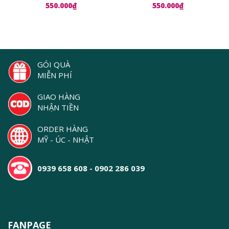
Serum
Lauder Advanced Night
550.000₫
550.000₫
Repair Ampoules
GÓI QUÀ
MIỄN PHÍ
GIAO HÀNG
NHẬN TIỀN
ORDER HÀNG
MỸ - ÚC - NHẬT
0939 658 608 - 0902 286 039
FANPAGE