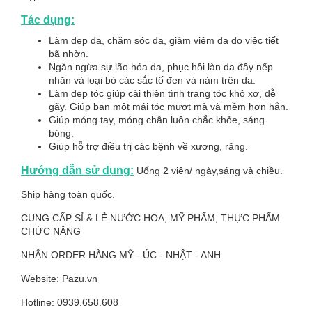
Tác dụng:
Làm đẹp da, chăm sóc da, giảm viêm da do việc tiết
bã nhờn.
Ngăn ngừa sự lão hóa da, phục hồi làn da đầy nếp
nhăn và loại bỏ các sắc tố đen và nám trên da.
Làm đẹp tóc giúp cải thiện tình trạng tóc khô xơ, dễ
gãy. Giúp bạn một mái tóc mượt mà và mềm hơn hẳn.
Giúp móng tay, móng chân luôn chắc khỏe, sáng
bóng.
Giúp hỗ trợ điều trị các bệnh về xương, răng.
Hướng dẫn sử dụng:
Uống 2 viên/ ngày,sáng và chiều.
Ship hàng toàn quốc.
CUNG CẤP SỈ & LẺ NƯỚC HOA, MỸ PHẨM, THỰC PHẨM
CHỨC NĂNG
NHẬN ORDER HÀNG MỸ - ÚC - NHẬT - ANH
Website: Pazu.vn
Hotline: 0939.658.608