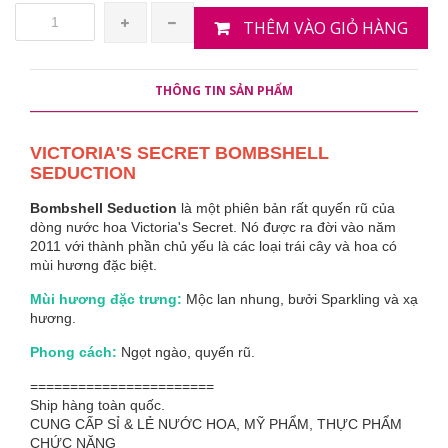
THÊM VÀO GIỎ HÀNG
THÔNG TIN SẢN PHẨM
VICTORIA'S SECRET BOMBSHELL
SEDUCTION
Bombshell Seduction
là một phiên bản rất quyến rũ của
dòng nước hoa Victoria's Secret. Nó được ra đời vào năm
2011 với thành phần chủ yếu là các loại trái cây và hoa có
mùi hương đặc biệt.
Mùi hương đặc trưng:
Mộc lan nhung, bưởi Sparkling và xạ
hương.
Phong cách:
Ngọt ngào, quyến rũ.
=======================
Ship hàng toàn quốc.
CUNG CẤP SỈ & LẺ NƯỚC HOA, MỸ PHẨM, THỰC PHẨM
CHỨC NĂNG