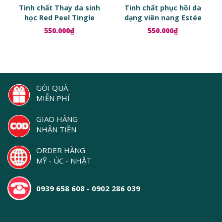
Tinh chất Thay da sinh
Tinh chất phục hồi da
học Red Peel Tingle
dạng viên nang Estée
Serum
Lauder Advanced Night
550.000₫
550.000₫
Repair Ampoules
GÓI QUÀ
MIỄN PHÍ
GIAO HÀNG
NHẬN TIỀN
ORDER HÀNG
MỸ - ÚC - NHẬT
0939 658 608 - 0902 286 039