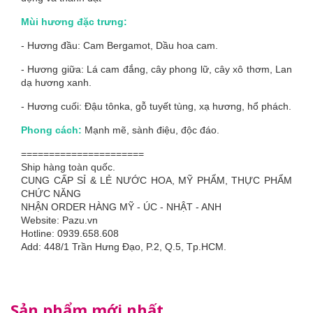
Mùi hương đặc trưng:
- Hương đầu: Cam Bergamot, Dầu hoa cam.
- Hương giữa: Lá cam đắng, cây phong lữ, cây xô thơm, Lan
dạ hương xanh.
- Hương cuối: Đậu tônka, gỗ tuyết tùng, xạ hương, hổ phách.
Phong cách:
Mạnh mẽ, sành điệu, độc đáo.
======================
Ship hàng toàn quốc.
CUNG CẤP SỈ & LẺ NƯỚC HOA, MỸ PHẨM, THỰC PHẨM
CHỨC NĂNG
NHẬN ORDER HÀNG MỸ - ÚC - NHẬT - ANH
Website: Pazu.vn
Hotline: 0939.658.608
Add: 448/1 Trần Hưng Đạo, P.2, Q.5, Tp.HCM.
Sản phẩm mới nhất