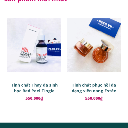
Tinh chất Thay da sinh
Tinh chất phục hồi da
học Red Peel Tingle
dạng viên nang Estée
Serum
Lauder Advanced Night
550.000₫
550.000₫
Repair Ampoules