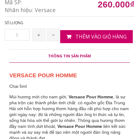
Mã SP:
260.000₫
Nhãn hiệu:
Versace
SỐ LƯỢNG
THÊM VÀO GIỎ HÀNG
THÔNG TIN SẢN PHẨM
VERSACE POUR HOMME
Chai 5ml
Mùi hương mới cho nam giới,
Versace Pour Homme
, là sự
pha trộn các thành phần tinh chất có nguồn gốc Địa Trung
Hải với hỗn hợp hương thơm hàng đầu rất phù hợp cho nam
giới ngày nay: đó là những người đàn ông tri thức và tự tin,
sống hài hòa với thế giới tự nhiên. Thông qua hương thơm
đầy nam tính,dứt khoát,
Versace Pour Homme
liên kết sức
mạnh và sự say mệ để tạo nên một người đàn ông năng
động và thành đạt