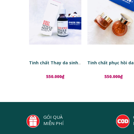
Tinh chất Thay da sinh học Red Peel Tingle Serum
550.000₫
550.000₫
GÓI QUÀ
MIỄN PHÍ