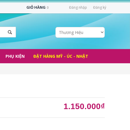
GIỎ HÀNG
Đăng nhập
Đăng ký
0
PHỤ KIỆN
ĐẶT HÀNG MỸ - ÚC - NHẬT
1.150.000₫