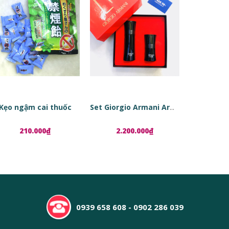
Kẹo ngậm cai thuốc
Set Giorgio Armani Armani Code
210.000₫
2.200.000₫
1.8
0939 658 608 - 0902 286 039