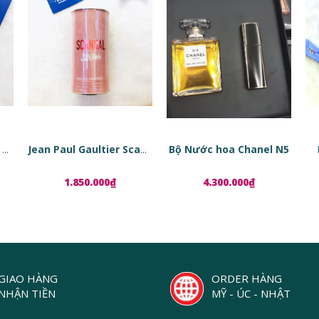
Bộ Nước hoa Chanel N5
Tinh chất phục hồi da dạng viên nang Estée Lauder Advanced Night Repair Ampoules
Jean Paul Gaultier Scandal EDP
1.850.000₫
4.300.000₫
GIAO HÀNG
ORDER HÀNG
NHẬN TIỀN
MỸ - ÚC - NHẬT