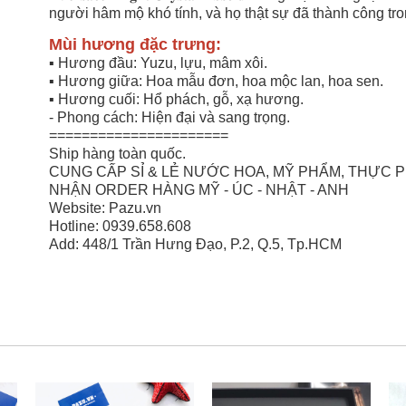
người hâm mộ khó tính, và họ thật sự đã thành công tro
Mùi hương đặc trưng:
▪️ Hương đầu: Yuzu, lựu, mâm xôi.
▪️ Hương giữa: Hoa mẫu đơn, hoa mộc lan, hoa sen.
▪️ Hương cuối: Hổ phách, gỗ, xạ hương.
- Phong cách: Hiện đại và sang trọng.
======================
Ship hàng toàn quốc.
CUNG CẤP SỈ & LẺ NƯỚC HOA, MỸ PHẨM, THỰC
NHẬN ORDER HÀNG MỸ - ÚC - NHẬT - ANH
Website: Pazu.vn
Hotline: 0939.658.608
Add: 448/1 Trần Hưng Đạo, P.2, Q.5, Tp.HCM