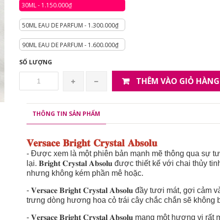
30ML - 1.150.000₫
50ML EAU DE PARFUM - 1.300.000₫
90ML EAU DE PARFUM - 1.600.000₫
SỐ LƯỢNG
THÊM VÀO GIỎ HÀNG
THÔNG TIN SẢN PHẨM
𝐕𝐞𝐫𝐬𝐚𝐜𝐞 𝐁𝐫𝐢𝐠𝐡𝐭 𝐂𝐫𝐲𝐬𝐭𝐚𝐥 𝐀𝐛𝐬𝐨𝐥𝐮
- Được xem là một phiên bản mạnh mẽ thông qua sự tươ
lại. 𝐁𝐫𝐢𝐠𝐡𝐭 𝐂𝐫𝐲𝐬𝐭𝐚𝐥 𝐀𝐛𝐬𝐨𝐥𝐮 được thiết kế với ch
nhưng không kém phần mê hoặc.
- 𝐕𝐞𝐫𝐬𝐚𝐜𝐞 𝐁𝐫𝐢𝐠𝐡𝐭 𝐂𝐫𝐲𝐬𝐭𝐚𝐥 𝐀𝐛𝐬𝐨𝐥𝐮 đầy tươi m
trưng dòng hương hoa cỏ trái cây chắc chắn sẽ không b
- 𝐕𝐞𝐫𝐬𝐚𝐜𝐞 𝐁𝐫𝐢𝐠𝐡𝐭 𝐂𝐫𝐲𝐬𝐭𝐚𝐥 𝐀𝐛𝐬𝐨𝐥𝐮 mang một hư