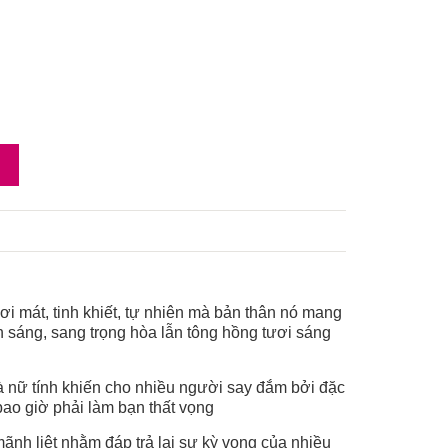
i mát, tinh khiết, tự nhiên mà bản thân nó mang
ai thủy tinh sáng, sang trọng hòa lẫn tông hồng tươi sáng
át, gợi cảm và nữ tính khiến cho nhiều người say đắm bởi đặc
ao giờ phải làm bạn thất vọng
ơng vị rất mãnh liệt nhằm đáp trả lại sự kỳ vọng của nhiều