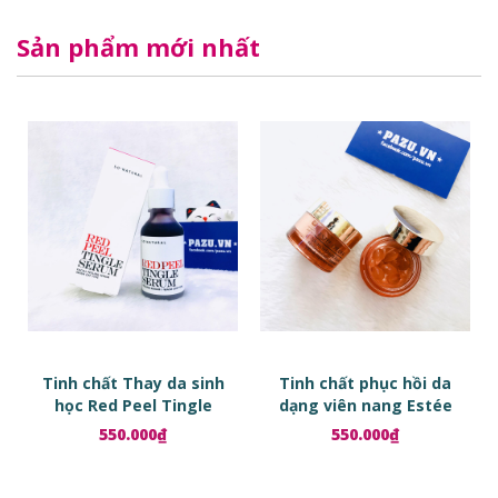
Sản phẩm mới nhất
Tinh chất Thay da sinh
Tinh chất phục hồi da
học Red Peel Tingle
dạng viên nang Estée
Serum
Lauder Advanced Night
550.000₫
550.000₫
Repair Ampoules