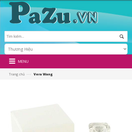
MENU
—›
Trang chủ
Vera Wang