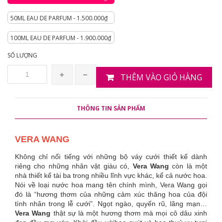
50ML EAU DE PARFUM - 1.500.000₫
100ML EAU DE PARFUM - 1.900.000₫
SỐ LƯỢNG
THÊM VÀO GIỎ HÀNG
THÔNG TIN SẢN PHẨM
VERA WANG
Không chỉ nổi tiếng với những bộ váy cưới thiết kế dành
riêng cho những nhân vật giàu có,
Vera Wang
còn là một
nhà thiết kế tài ba trong nhiều lĩnh vực khác, kể cả nước hoa.
Nói về loại nước hoa mang tên chính mình, Vera Wang gọi
đó là “hương thơm của những cảm xúc thăng hoa của đội
tình nhân trong lễ cưới”. Ngọt ngào, quyến rũ, lãng mạn…
Vera Wang
thật sự là một hương thơm mà mọi cô dâu xinh