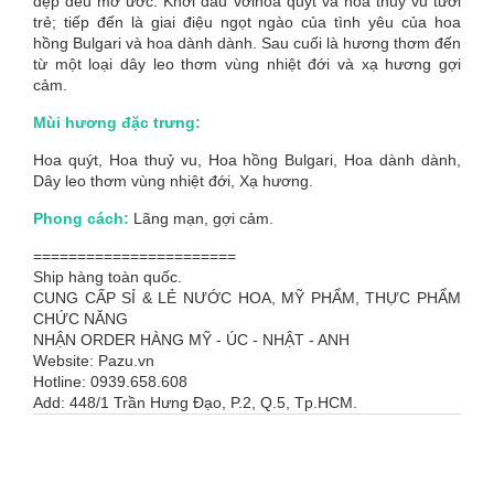
đẹp đều mơ ước. Khởi đầu vớihoa quýt và hoa thuỷ vu tươi
trẻ; tiếp đến là giai điệu ngọt ngào của tình yêu của hoa
hồng Bulgari và hoa dành dành. Sau cuối là hương thơm đến
từ một loại dây leo thơm vùng nhiệt đới và xạ hương gợi
cảm.
Mùi hương đặc trưng:
Hoa quýt, Hoa thuỷ vu, Hoa hồng Bulgari, Hoa dành dành,
Dây leo thơm vùng nhiệt đới, Xạ hương.
Phong cách:
Lãng mạn, gợi cảm.
=======================
Ship hàng toàn quốc.
CUNG CẤP SỈ & LẺ NƯỚC HOA, MỸ PHẨM, THỰC PHẨM
CHỨC NĂNG
NHẬN ORDER HÀNG MỸ - ÚC - NHẬT - ANH
Website: Pazu.vn
Hotline: 0939.658.608
Add: 448/1 Trần Hưng Đạo, P.2, Q.5, Tp.HCM.