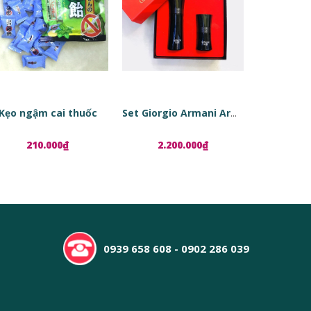
Kẹo ngậm cai thuốc
Set Giorgio Armani Armani Code
210.000₫
2.200.000₫
1.8
0939 658 608 - 0902 286 039