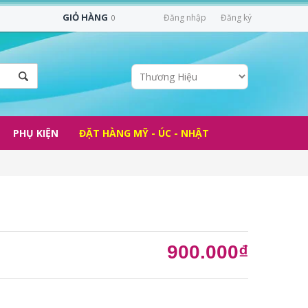
GIỎ HÀNG
Đăng nhập
Đăng ký
0
PHỤ KIỆN
ĐẶT HÀNG MỸ - ÚC - NHẬT
900.000₫