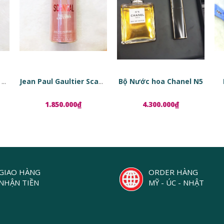
Bộ Nước hoa Chanel N5
Tinh chất phục hồi da dạng viên nang Estée Lauder Advanced Night Repair Ampoules
Jean Paul Gaultier Scandal EDP
1.850.000₫
4.300.000₫
GIAO HÀNG
ORDER HÀNG
NHẬN TIỀN
MỸ - ÚC - NHẬT