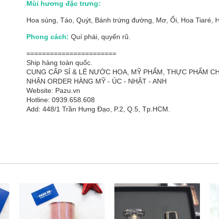
Mùi hương đặc trưng:
Hoa súng, Táo, Quýt, Bánh trứng đường, Mơ, Ổi, Hoa Tiaré, 
Phong cách:
Quí phái, quyến rũ.
=======================
Ship hàng toàn quốc.
CUNG CẤP SỈ & LẺ NƯỚC HOA, MỸ PHẨM, THỰC PHẨM 
NHẬN ORDER HÀNG MỸ - ÚC - NHẬT - ANH
Website: Pazu.vn
Hotline: 0939.658.608
Add: 448/1 Trần Hưng Đạo, P.2, Q.5, Tp.HCM.