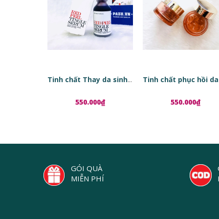
Tinh chất Thay da sinh học Red Peel Tingle Serum
550.000₫
550.000₫
GÓI QUÀ
MIỄN PHÍ