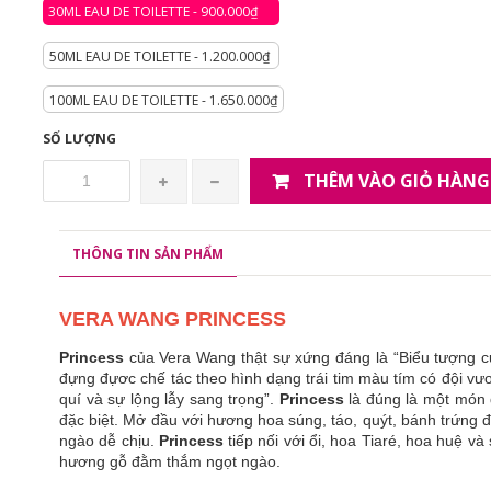
30ML EAU DE TOILETTE - 900.000₫
50ML EAU DE TOILETTE - 1.200.000₫
100ML EAU DE TOILETTE - 1.650.000₫
SỐ LƯỢNG
THÊM VÀO GIỎ HÀNG
THÔNG TIN SẢN PHẨM
VERA WANG PRINCESS
Princess
của Vera Wang thật sự xứng đáng là “Biểu tượng củ
đựng đựơc chế tác theo hình dạng trái tim màu tím có đội vư
quí và sự lộng lẫy sang trọng”.
Princess
là đúng là một món 
đặc biệt. Mở đầu với hương hoa súng, táo, quýt, bánh trứng 
ngào dễ chịu.
Princess
tiếp nối với ổi, hoa Tiaré, hoa huệ và
hương gỗ đằm thắm ngọt ngào.