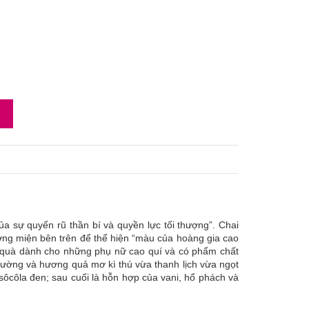
a sự quyến rũ thần bí và quyền lực tối thượng”. Chai
ơng miện bên trên để thể hiện “màu của hoàng gia cao
quà dành cho những phụ nữ cao quí và có phẩm chất
đường và hương quả mơ kì thú vừa thanh lịch vừa ngọt
 sôcôla đen; sau cuối là hỗn hợp của vani, hổ phách và