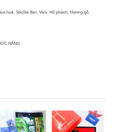
Hoa huệ, Sôcôla đen, Vani, Hổ phách, Hương gỗ.
CHỨC NĂNG