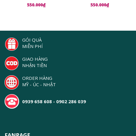
Serum
Lauder Advanced Night
550.000₫
550.000₫
Repair Ampoules
GÓI QUÀ
MIỄN PHÍ
GIAO HÀNG
NHẬN TIỀN
ORDER HÀNG
MỸ - ÚC - NHẬT
0939 658 608 - 0902 286 039
FANPAGE