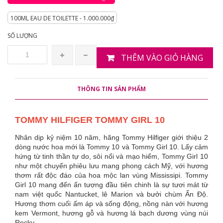
100ML EAU DE TOILETTE - 1.000.000₫
SỐ LƯỢNG
THÊM VÀO GIỎ HÀNG
THÔNG TIN SẢN PHẨM
TOMMY HILFIGER TOMMY GIRL 10
Nhân dịp kỷ niệm 10 năm, hãng Tommy Hilfiger giới thiệu 2
dòng nước hoa mới là Tommy 10 và Tommy Girl 10. Lấy cảm
hứng từ tinh thần tự do, sôi nổi và mạo hiểm, Tommy Girl 10
như một chuyến phiêu lưu mang phong cách Mỹ, với hương
thơm rất độc đáo của hoa mộc lan vùng Mississipi. Tommy
Girl 10 mang đến ấn tượng đầu tiên chinh là sự tươi mát từ
nam việt quốc Nantucket, lê Marion và bưởi chùm Ấn Độ.
Hương thơm cuối ấm áp và sống động, nồng nàn với hương
kem Vermont, hương gỗ và hương lá bạch dương vùng núi
Rocky.