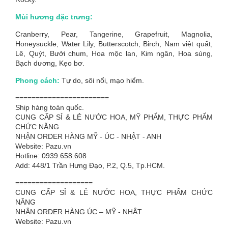
Mùi hương đặc trưng:
Cranberry, Pear, Tangerine, Grapefruit, Magnolia,
Honeysuckle, Water Lily, Butterscotch, Birch, Nam việt quất,
Lê, Quýt, Bưởi chum, Hoa mộc lan, Kim ngân, Hoa súng,
Bạch dương, Kẹo bơ.
Phong cách:
Tự do, sôi nổi, mạo hiểm.
=======================
Ship hàng toàn quốc.
CUNG CẤP SỈ & LẺ NƯỚC HOA, MỸ PHẨM, THỰC PHẨM
CHỨC NĂNG
NHẬN ORDER HÀNG MỸ - ÚC - NHẬT - ANH
Website: Pazu.vn
Hotline: 0939.658.608
Add: 448/1 Trần Hưng Đạo, P.2, Q.5, Tp.HCM.
===================
CUNG CẤP SỈ & LẺ NƯỚC HOA, THỰC PHẨM CHỨC
NĂNG
NHẬN ORDER HÀNG ÚC – MỸ - NHẬT
Website: Pazu.vn