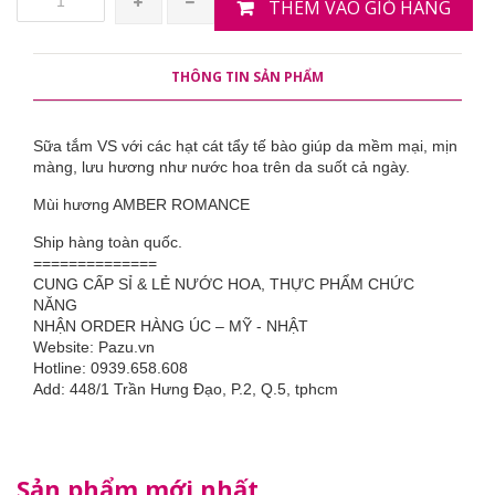
THÊM VÀO GIỎ HÀNG
THÔNG TIN SẢN PHẨM
Sữa tắm VS với các hạt cát tẩy tế bào giúp da mềm mại, mịn
màng, lưu hương như nước hoa trên da suốt cả ngày.
Mùi hương AMBER ROMANCE
Ship hàng toàn quốc.
==============
CUNG CẤP SỈ & LẺ NƯỚC HOA, THỰC PHẨM CHỨC
NĂNG
NHẬN ORDER HÀNG ÚC – MỸ - NHẬT
Website: Pazu.vn
Hotline: 0939.658.608
Add: 448/1 Trần Hưng Đạo, P.2, Q.5, tphcm
Sản phẩm mới nhất