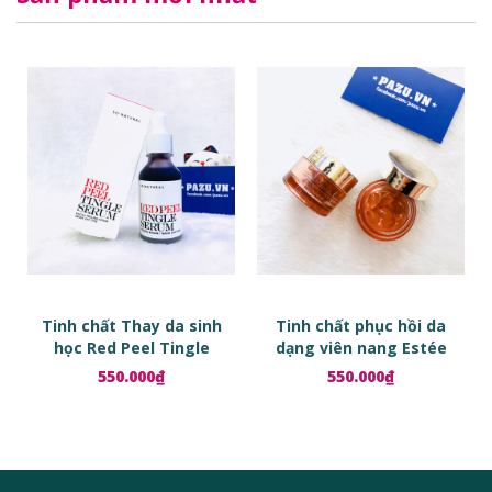
Tinh chất Thay da sinh
Tinh chất phục hồi da
học Red Peel Tingle
dạng viên nang Estée
Serum
Lauder Advanced Night
550.000₫
550.000₫
Repair Ampoules