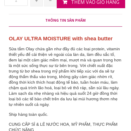
THÊM VÀO GIỎ HÀNG
THÔNG TIN SẢN PHẨM
OLAY ULTRA MOISTURE with shea butter
Sửa tắm Olay chứa gần như đầy đủ các loại protein, vitamin
thiết yếu để cải thiện vẻ ngoài của làn da, làm đều sắc tố,
đem lại một cảm giác mềm mại, mượt mà và quan trọng hơn
là một sức sống thực sự từ bên trong. Với chiết xuất đặc
trưng từ bơ shea trong mỹ phẩm khi tiếp xúc với da sẽ tự
động thẩm thấu vào trong, không gây cảm giác nhờn rít,
đồng thời kích thích hoạt động tế bào, tuần hoàn máu, làm
chậm quá trình lão hoá, loại bỏ vẻ thô ráp, sần sùi lâu ngày.
Làm sạch da nhẹ nhàng và hiệu quả suốt 24 giờ đồng thời
loại bỏ các tế bào chết trên da lưu lại mùi hương thơm nhẹ
tự nhiên suốt cả ngày.
Ship hàng toàn quốc.
CUNG CẤP SỈ & LẺ NƯỚC HOA, MỸ PHẨM, THỰC PHẨM
CHỨC NĂNG