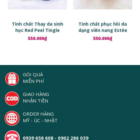
Tinh chất Thay da sinh
Tinh chất phục hồi da
học Red Peel Tingle
dạng viên nang Estée
Serum
Lauder Advanced Night
550.000₫
550.000₫
Repair Ampoules
GÓI QUÀ
MIỄN PHÍ
GIAO HÀNG
NHẬN TIỀN
ORDER HÀNG
MỸ - ÚC - NHẬT
0939 658 608 - 0902 286 039