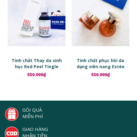
Tinh chất Thay da sinh
Tinh chất phục hồi da
học Red Peel Tingle
dạng viên nang Estée
Serum
Lauder Advanced Night
550.000₫
550.000₫
Repair Ampoules
GÓI QUÀ
MIỄN PHÍ
GIAO HÀNG
NHẬN TIỀN