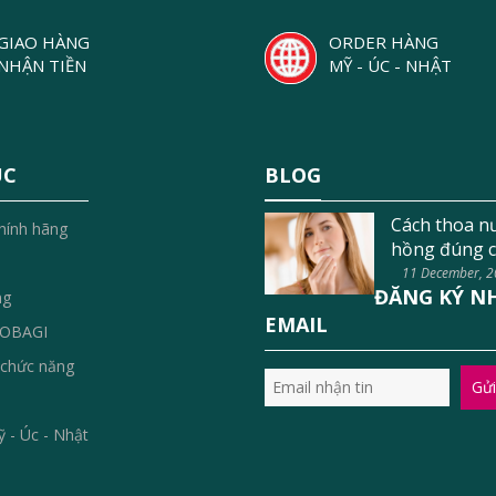
GIAO HÀNG
ORDER HÀNG
NHẬN TIỀN
MỸ - ÚC - NHẬT
ỤC
BLOG
Cách thoa n
hính hãng
hồng đúng c
11 December, 
ĐĂNG KÝ N
ng
EMAIL
OBAGI
chức năng
Gửi
 - Úc - Nhật