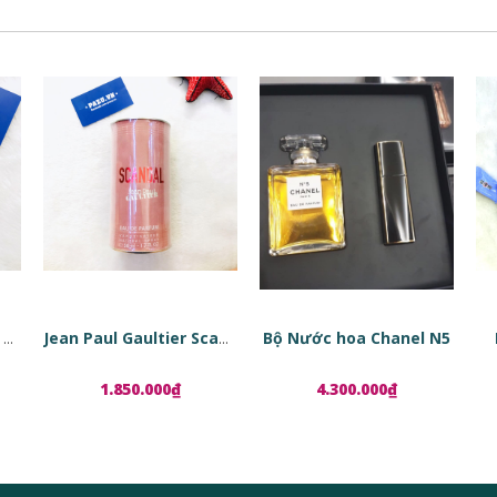
Bộ Nước hoa Chanel N5
Tinh chất phục hồi da dạng viên nang Estée Lauder Advanced Night Repair Ampoules
Jean Paul Gaultier Scandal EDP
1.850.000₫
4.300.000₫