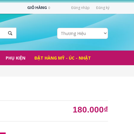
GIỎ HÀNG
Đăng nhập
Đăng ký
0
PHỤ KIỆN
ĐẶT HÀNG MỸ - ÚC - NHẬT
180.000₫