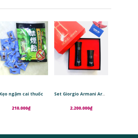
Kẹo ngậm cai thuốc
Set Giorgio Armani Armani Code
210.000₫
2.200.000₫
1.8