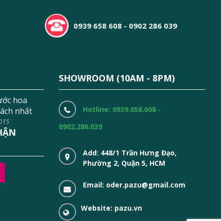
0939 658 608 - 0902 286 039
SHOWROOM (10AM - 8PM)
ước hoa
Hotline: 0939.658.608 -
ách nhất
2015
0902.286.039
HẬN
Add: 448/1 Trần Hưng Đạo,
Phường 2, Quận 5, HCM
Email: oder.pazu@gmail.com
Website: pazu.vn