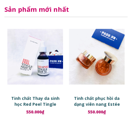
Sản phẩm mới nhất
Tinh chất Thay da sinh
Tinh chất phục hồi da
học Red Peel Tingle
dạng viên nang Estée
Serum
Lauder Advanced Night
550.000₫
550.000₫
Repair Ampoules