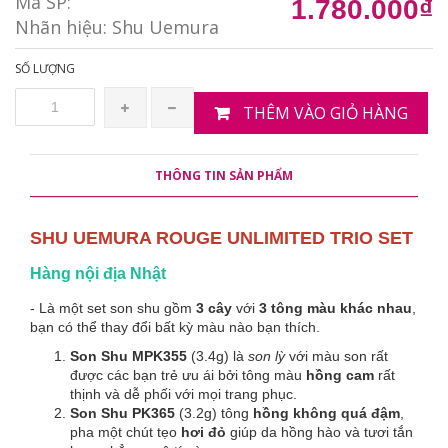
Mã SP:
1.780.000₫
Nhãn hiệu:
Shu Uemura
SỐ LƯỢNG
THÊM VÀO GIỎ HÀNG
THÔNG TIN SẢN PHẨM
SHU UEMURA ROUGE UNLIMITED TRIO SET
Hàng nội địa Nhật
- Là một set son shu gồm
3 cây
với
3 tông màu khác nhau
,
bạn có thể thay đổi bất kỳ màu nào bạn thích.
Son Shu MPK355
(3.4g) là
son lỳ
với màu son rất
được các bạn trẻ ưu ái bởi tông màu
hồng cam
rất
thịnh và dễ phối với mọi trang phục.
Son Shu PK365
(3.2g) tông
hồng không quá đậm
,
pha một chút tẹo
hơi đỏ
giúp da hồng hào và tươi tắn