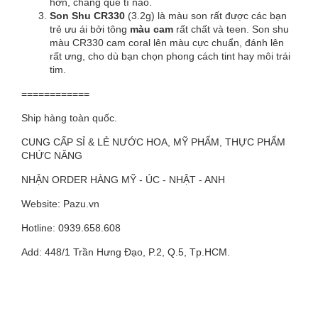
hơn, chẳng quê tí nào.
Son Shu CR330
(3.2g) là màu son rất được các bạn
trẻ ưu ái bởi tông
màu cam
rất chất và teen. Son shu
màu CR330 cam coral lên màu cực chuẩn, đánh lên
rất ưng, cho dù bạn chọn phong cách tint hay môi trái
tim.
============
Ship hàng toàn quốc.
CUNG CẤP SỈ & LẺ NƯỚC HOA, MỸ PHẨM, THỰC PHẨM
CHỨC NĂNG
NHẬN ORDER HÀNG MỸ - ÚC - NHẬT - ANH
Website: Pazu.vn
Hotline: 0939.658.608
Add: 448/1 Trần Hưng Đạo, P.2, Q.5, Tp.HCM.