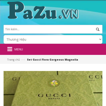
MENU
—›
Trang chủ
Set Gucci Flora Gorgeous Magnolia