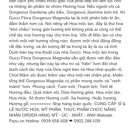
biết cách yêu chiều khứu giác của phái đẹp khi liên tục cho
ra những ấn phẩm từ nhóm Hương hoa. Nếu người chị cả
Gorgeous Gardenia yêu kiều, Gorgeous Jasmine tươi trẻ, thì
Gucci Flora Gorgeous Magnolia lại là một phiên bản bí ẩn,
đằm thắm hơn cả. Nói riêng về Hoa mộc lan, đây là thứ hoa
"khó chiều" trong giới hương bởi không phải ai cũng có thể
chế tác mùi hương này cho tròn trịa. Vốn dĩ Mộc lan có cho
mình một nét hương nồng nàn, đượm một chút đăng đắng
rất đặc trưng, và ấn tượng để lại trong ta ấy là sự cá tính.
Dưới bàn tay ma thuật của nhà Gucci, Hoa mộc lan trong
Gucci Flora Gorgeous Magnolia vẫn giữ được nét độc đáo
như vậy, nhưng lần này lại nhu mì và "hiền" hơn đôi chút
dưới cách tác hợp của Dừa ngọt béo và Hoa nhài quyến rũ.
Chút Mâm xôi được thêm vào như một nét chấm phá, khiến
tổng thể Gorgeous Magnolia có phần mọng nước và "ranh
mãnh" hơn. Phong cách: Tươi mới, Thanh lịch, Tinh tế
Hương đầu: Quả mâm xôi, Dừa Hương giữa: Hoa mộc lan,
Hoa nhài, Xô thơm Hương cuối: Xạ hương, Hoắc hương,
Hương gỗ ========= Ship hàng toàn quốc. CUNG CẤP SỈ &
LẺ NƯỚC HOA, MỸ PHẨM, THỰC PHẨM CHỨC NĂNG
NHẬN ORDER HÀNG MỸ - ÚC - NHẬT - ANH Website:
Pazu.vn Hotline: 0939.658.608 ❤ 0902.286.039