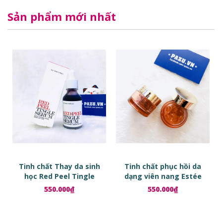
Sản phẩm mới nhất
Tinh chất Thay da sinh
Tinh chất phục hồi da
học Red Peel Tingle
dạng viên nang Estée
Serum
Lauder Advanced Night
550.000₫
550.000₫
Repair Ampoules