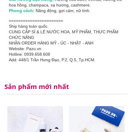
hoa hồng, champaca, xạ hương, cashmere.
Phong cách:
Năng động, gợi cảm, nữ tính.
=======================
Ship hàng toàn quốc.
CUNG CẤP SỈ & LẺ NƯỚC HOA, MỸ PHẨM, THỰC PHẨM
CHỨC NĂNG
NHẬN ORDER HÀNG MỸ - ÚC - NHẬT - ANH
Website: Pazu.vn
Hotline: 0939.658.608
Add: 448/1 Trần Hưng Đạo, P.2, Q.5, Tp.HCM.
Sản phẩm mới nhất