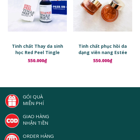
Tinh chất Thay da sinh
Tinh chất phục hồi da
học Red Peel Tingle
dạng viên nang Estée
Serum
Lauder Advanced Night
550.000₫
550.000₫
Repair Ampoules
GÓI QUÀ
MIỄN PHÍ
GIAO HÀNG
NHẬN TIỀN
ORDER HÀNG