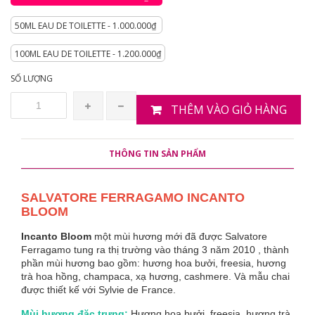
50ML EAU DE TOILETTE - 1.000.000₫
100ML EAU DE TOILETTE - 1.200.000₫
SỐ LƯỢNG
THÊM VÀO GIỎ HÀNG
THÔNG TIN SẢN PHẨM
SALVATORE FERRAGAMO INCANTO
BLOOM
Incanto Bloom
một mùi hương mới đã được Salvatore
Ferragamo tung ra thị trường vào tháng 3 năm 2010 , thành
phần mùi hương bao gồm: hương hoa bưởi, freesia, hương
trà hoa hồng, champaca, xạ hương, cashmere. Và mẫu chai
được thiết kế với Sylvie de France.
Mùi hương đặc trưng:
Hương hoa bưởi, freesia, hương trà