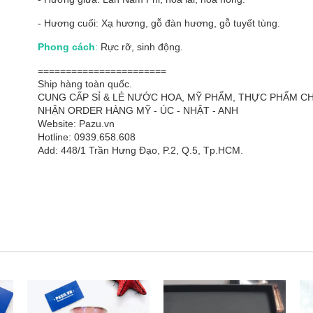
- Hương cuối: Xạ hương, gỗ đàn hương, gỗ tuyết tùng.
Phong cách
:
Rực rỡ, sinh động.
=======================
Ship hàng toàn quốc.
CUNG CẤP SỈ & LẺ NƯỚC HOA, MỸ PHẨM, THỰC PHẨM 
NHẬN ORDER HÀNG MỸ - ÚC - NHẬT - ANH
Website: Pazu.vn
Hotline: 0939.658.608
Add: 448/1 Trần Hưng Đạo, P.2, Q.5, Tp.HCM.