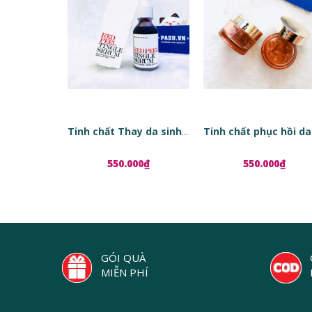
Tinh chất Thay da sinh học Red Peel Tingle Serum
550.000₫
550.000₫
GÓI QUÀ
MIỄN PHÍ