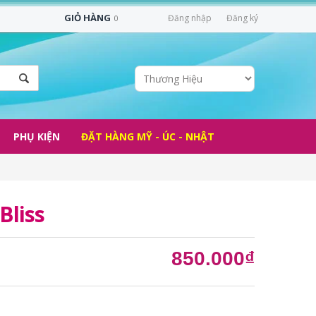
GIỎ HÀNG
Đăng nhập
Đăng ký
0
PHỤ KIỆN
ĐẶT HÀNG MỸ - ÚC - NHẬT
Bliss
850.000₫