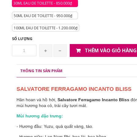
30ML EAU DE TOILETTE - 850.000₫
50ML EAU DE TOILETTE - 950.000₫
100ML EAU DE TOILETTE - 1.200.000₫
SỐ LƯỢNG
THÊM VÀO GIỎ HÀNG
THÔNG TIN SẢN PHẨM
SALVATORE FERRAGAMO INCANTO BLISS
Hân hoan và hồ hởi,
Salvatore Ferragamo Incanto Bliss
đón
mùi hương hoa cỏ, trái cây tươi mát.
Mùi hương đặc trưng:
- Hương đầu: Yuzu, quả quất vàng, táo.
- Hương giữa: Lan Nam Phi, hoa lài, hoa hồng.