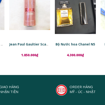
Bộ Nước hoa Chanel N5
Tinh chất phục hồi da dạng viên nang Estée Lauder Advanced Night Repair Ampoules
Jean Paul Gaultier Scandal EDP
1.850.000₫
4.300.000₫
GIAO HÀNG
ORDER HÀNG
NHẬN TIỀN
MỸ - ÚC - NHẬT