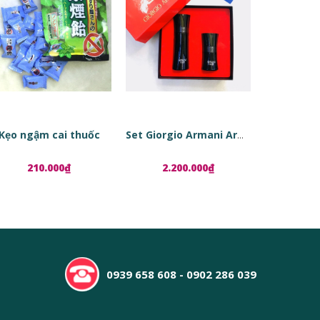
Kẹo ngậm cai thuốc
Set Giorgio Armani Armani Code
210.000₫
2.200.000₫
1.8
0939 658 608 - 0902 286 039