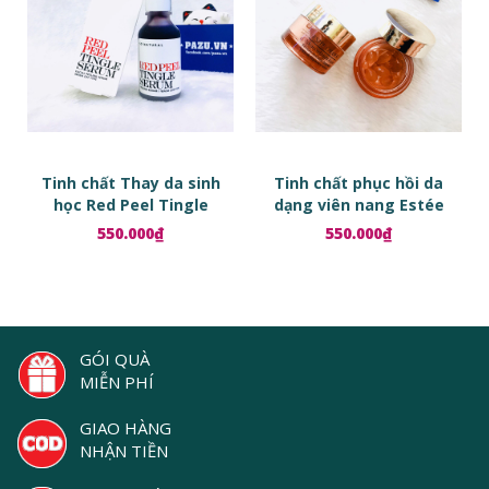
Tinh chất Thay da sinh
Tinh chất phục hồi da
học Red Peel Tingle
dạng viên nang Estée
Serum
Lauder Advanced Night
550.000₫
550.000₫
Repair Ampoules
GÓI QUÀ
MIỄN PHÍ
GIAO HÀNG
NHẬN TIỀN