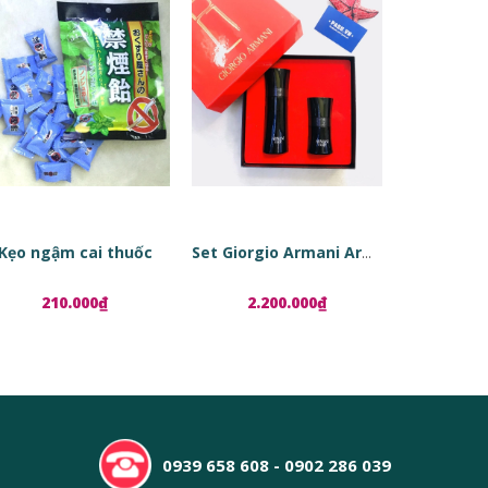
Kẹo ngậm cai thuốc
Set Giorgio Armani Armani Code
210.000₫
2.200.000₫
1.8
0939 658 608 - 0902 286 039