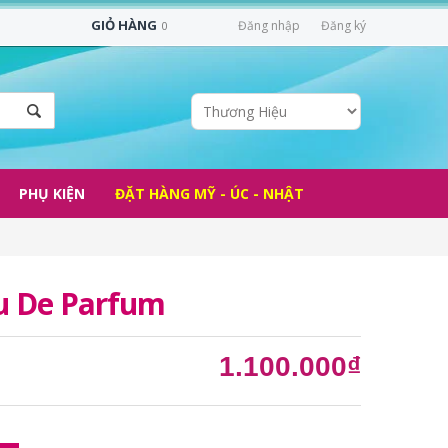
GIỎ HÀNG
Đăng nhập
Đăng ký
0
PHỤ KIỆN
ĐẶT HÀNG MỸ - ÚC - NHẬT
au De Parfum
1.100.000₫