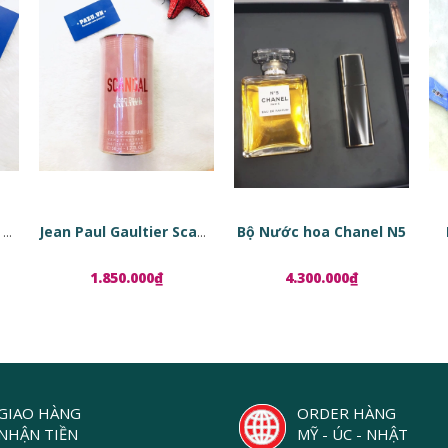
Bộ Nước hoa Chanel N5
Tinh chất phục hồi da dạng viên nang Estée Lauder Advanced Night Repair Ampoules
Jean Paul Gaultier Scandal EDP
1.850.000₫
4.300.000₫
GIAO HÀNG
ORDER HÀNG
NHẬN TIỀN
MỸ - ÚC - NHẬT