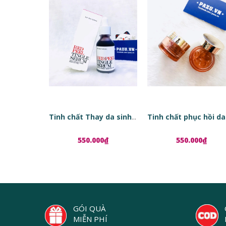
Tinh chất Thay da sinh học Red Peel Tingle Serum
550.000₫
550.000₫
GÓI QUÀ
MIỄN PHÍ