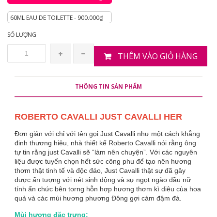
60ML EAU DE TOILETTE - 900.000₫
SỐ LƯỢNG
THÊM VÀO GIỎ HÀNG
THÔNG TIN SẢN PHẨM
ROBERTO CAVALLI JUST CAVALLI HER
Đơn giản với chỉ với tên gọi Just Cavalli như một cách khẳng
định thương hiệu, nhà thiết kế Roberto Cavalli nói rằng ông
tự tin rằng just Cavalli sẽ “làm nên chuyện”. Với các nguyên
liệu được tuyển chọn hết sức công phu để tạo nên hương
thơm thật tinh tế và độc đáo, Just Cavalli thật sự đã gây
được ấn tượng với nét sinh động và sự ngọt ngào đầu nữ
tính ẩn chức bên torng hỗn hợp hương thơm kì diệu cùa hoa
quả và các mùi hương phương Đông gợi cảm đậm đà.
Mùi hương đặc trưng: