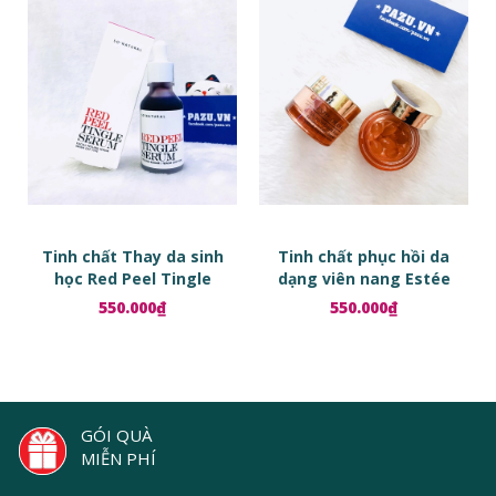
Tinh chất Thay da sinh
Tinh chất phục hồi da
học Red Peel Tingle
dạng viên nang Estée
Serum
Lauder Advanced Night
550.000₫
550.000₫
Repair Ampoules
GÓI QUÀ
MIỄN PHÍ