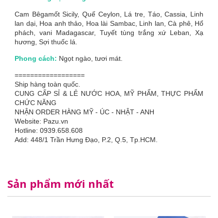
Cam Bêgamốt Sicily, Quế Ceylon, Lá tre, Táo, Cassia, Linh
lan dại, Hoa anh thảo, Hoa lài Sambac, Linh lan, Cà phê, Hổ
phách, vani Madagascar, Tuyết tùng trắng xứ Leban, Xạ
hương, Sợi thuốc lá.
Phong cách:
Ngọt ngào, tươi mát.
==================
Ship hàng toàn quốc.
CUNG CẤP SỈ & LẺ NƯỚC HOA, MỸ PHẨM, THỰC PHẨM
CHỨC NĂNG
NHẬN ORDER HÀNG MỸ - ÚC - NHẬT - ANH
Website: Pazu.vn
Hotline: 0939.658.608
Add: 448/1 Trần Hưng Đạo, P.2, Q.5, Tp.HCM.
Sản phẩm mới nhất