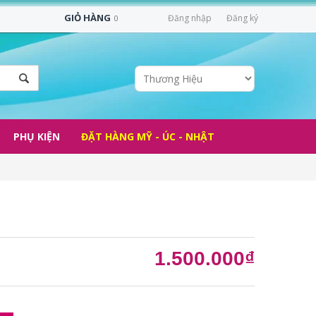
GIỎ HÀNG
Đăng nhập
Đăng ký
0
PHỤ KIỆN
ĐẶT HÀNG MỸ - ÚC - NHẬT
1.500.000₫