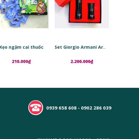
Kẹo ngậm cai thuốc
Set Giorgio Armani Armani Code
210.000₫
2.200.000₫
1.8
0939 658 608 - 0902 286 039