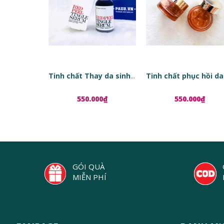
Tinh chất Thay da sinh học Red Peel Tingle Serum
550.000₫
550.000₫
GÓI QUÀ
MIỄN PHÍ