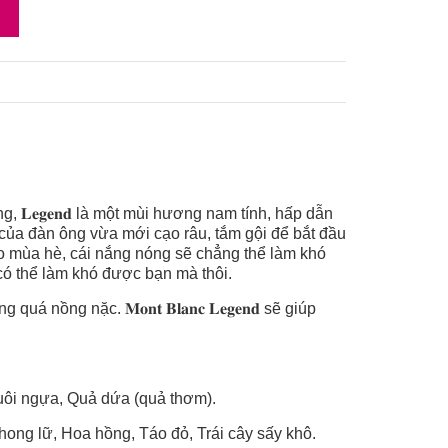
ếng, 𝐋𝐞𝐠𝐞𝐧𝐝 là một mùi hương nam tính, hấp dẫn
của đàn ông vừa mới cạo râu, tắm gội để bắt đầu
𝐝 vào mùa hè, cái nắng nóng sẽ chẳng thể làm khó
ó thể làm khó được bạn mà thôi.
ồng nặc. 𝐌𝐨𝐧𝐭 𝐁𝐥𝐚𝐧𝐜 𝐋𝐞𝐠𝐞𝐧𝐝 sẽ giúp
i ngựa, Quả dứa (quả thơm).
ng lữ, Hoa hồng, Táo đỏ, Trái cây sấy khô.