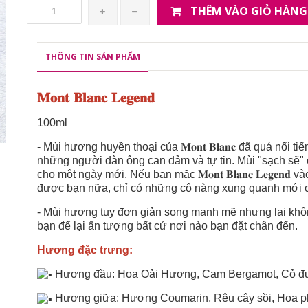
THÊM VÀO GIỎ HÀNG
THÔNG TIN SẢN PHẨM
𝐌𝐨𝐧𝐭 𝐁𝐥𝐚𝐧𝐜 𝐋𝐞𝐠𝐞𝐧𝐝
100ml
- Mùi hương huyền thoại của 𝐌𝐨𝐧𝐭 𝐁𝐥𝐚𝐧𝐜 đã quá nổi ti
những người đàn ông can đảm và tự tin. Mùi "sạch sẽ" 
cho một ngày mới. Nếu bạn mặc 𝐌𝐨𝐧𝐭 𝐁𝐥𝐚𝐧𝐜 𝐋𝐞𝐠𝐞
được bạn nữa, chỉ có những cô nàng xung quanh mới c
- Mùi hương tuy đơn giản song mạnh mẽ nhưng lại không quá n
bạn để lại ấn tượng bất cứ nơi nào bạn đặt chân đến.
Hương đặc trưng:
Hương đầu: Hoa Oải Hương, Cam Bergamot, Cỏ đuô
Hương giữa: Hương Coumarin, Rêu cây sồi, Hoa pho