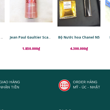
Bộ Nước hoa Chanel N5
Tinh chất phục hồi da dạng viên nang Estée Lauder Advanced Night Repair Ampoules
Jean Paul Gaultier Scandal EDP
1.850.000₫
4.300.000₫
GIAO HÀNG
ORDER HÀNG
NHẬN TIỀN
MỸ - ÚC - NHẬT