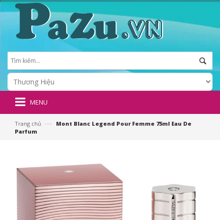
MENU
—›
Trang chủ
Mont Blanc Legend Pour Femme 75ml Eau De
Parfum