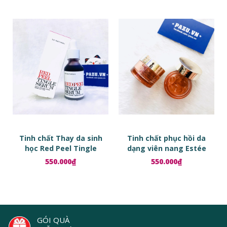
Tinh chất Thay da sinh
Tinh chất phục hồi da
học Red Peel Tingle
dạng viên nang Estée
Serum
Lauder Advanced Night
550.000₫
550.000₫
Repair Ampoules
GÓI QUÀ