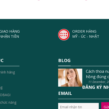
GIAO HÀNG
ORDER HÀNG
NHẬN TIỀN
MỸ - ÚC - NHẬT
ỤC
BLOG
Cách thoa n
hính hãng
hồng đúng c
11 December, 
ĐĂNG KÝ N
ng
EMAIL
OBAGI
chức năng
Gửi