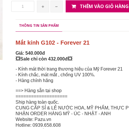
THÊM VÀO GIỎ HÀNG
THÔNG TIN SẢN PHẨM
Mắt kính G102 - Forever 21
Giá: 540.000đ
💥Sale chỉ còn 432.000đ💥
- Kính mát thời trang thương hiệu của Mỹ Forever 21
- Kính chắc, mát mắt , chống UV 100%.
- Hàng chính hãng
==> Hàng sẵn tại shop
====================
Ship hàng toàn quốc.
CUNG CẤP SỈ & LẺ NƯỚC HOA, MỸ PHẨM, THỰC
NHẬN ORDER HÀNG MỸ - ÚC - NHẬT - ANH
Website: Pazu.vn
Hotline: 0939.658.608