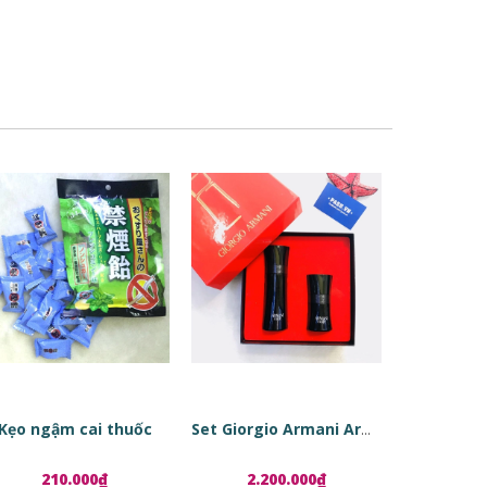
Kẹo ngậm cai thuốc
Set Giorgio Armani Armani Code
210.000₫
2.200.000₫
1.8