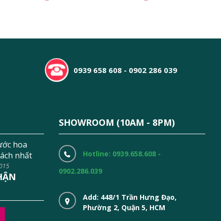
0939 658 608 - 0902 286 039
SHOWROOM (10AM - 8PM)
ước hoa
Hotline: 0939.658.608 -
ách nhất
2015
0902.286.039
HẬN
Add: 448/1 Trần Hưng Đạo,
Phường 2, Quận 5, HCM