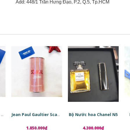
Add: 448/1 Trần Hưng Đạo, P.2, Q.5, Tp.HCM
Bộ Nước hoa Chanel N5
Tinh chất phục hồi da dạng viên nang Estée Lauder Advanced Night Repair Ampoules
Jean Paul Gaultier Scandal EDP
1.850.000₫
4.300.000₫