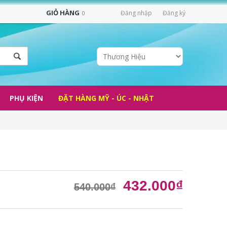
GIỎ HÀNG
Đăng nhập
Đăng ký
0
PHỤ KIỆN
ĐẶT HÀNG MỸ - ÚC - NHẬT
432.000₫
540.000₫