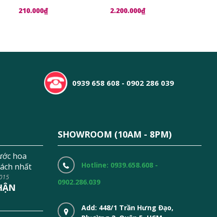
210.000₫
2.200.000₫
1.8
0939 658 608 - 0902 286 039
SHOWROOM (10AM - 8PM)
ước hoa
Hotline: 0939.658.608 -
ách nhất
2015
0902.286.039
HẬN
Add: 448/1 Trần Hưng Đạo,