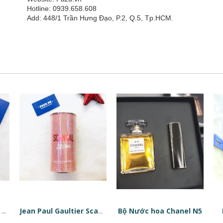
Hotline: 0939.658.608
Add: 448/1 Trần Hưng Đạo, P.2, Q.5, Tp.HCM.
Bộ Nước hoa Chanel N5
Tinh chất phục hồi da dạng viên nang Estée Lauder Advanced Night Repair Ampoules
Jean Paul Gaultier Scandal EDP