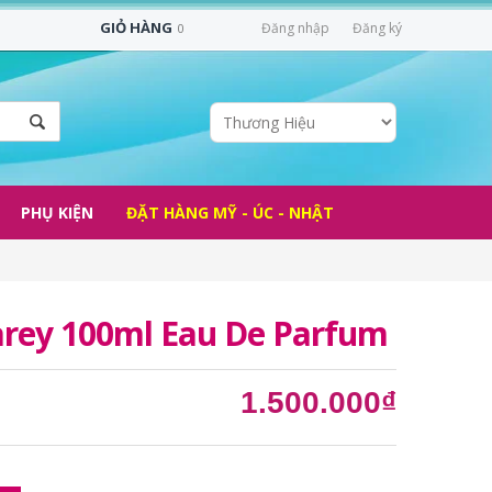
GIỎ HÀNG
Đăng nhập
Đăng ký
0
PHỤ KIỆN
ĐẶT HÀNG MỸ - ÚC - NHẬT
arey 100ml Eau De Parfum
1.500.000₫