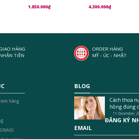
1.850.000₫
4.300.000₫
GIAO HÀNG
ORDER HÀNG
NHẬN TIỀN
MỸ - ÚC - NHẬT
ỤC
BLOG
Cách thoa n
hính hãng
hồng đúng c
11 December, 
ĐĂNG KÝ N
ng
EMAIL
OBAGI