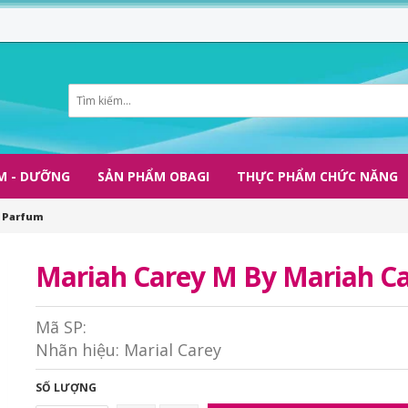
M - DƯỠNG
SẢN PHẨM OBAGI
THỰC PHẨM CHỨC NĂNG
e Parfum
Mariah Carey M By Mariah C
Mã SP:
Nhãn hiệu:
Marial Carey
SỐ LƯỢNG