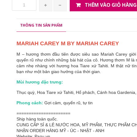
THÊM VÀO GIỎ HÀNG
THÔNG TIN SẢN PHẨM
MARIAH CAREY M BY MARIAH CAREY
M – hương thơm đầu tiên được siêu sao Mariah Carey giới 
quyến rũ như chính những bài hát của cô. Hương thơm M là m
cảm nhẹ nhàng với hương hoa Tiare xứ Tahiti. M thật nữ t
bạn như một bản giao hưởng của thời gian.
Mùi hương đặc trưng:
Thục quỳ, Hoa Tiare xứ Tahiti, Hổ phách, Cánh hoa Gardeni
Phong cách:
Gợi cảm, quyến rũ, tự tin
======================
Ship hàng toàn quốc.
CUNG CẤP SỈ & LẺ NƯỚC HOA, MỸ PHẨM, THỰC PHẨM 
NHẬN ORDER HÀNG MỸ - ÚC - NHẬT - ANH
Website: Pazu.vn