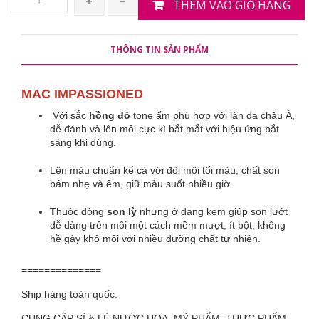
THÊM VÀO GIỎ HÀNG
THÔNG TIN SẢN PHẨM
MAC IMPASSIONED
Với sắc
hồng đỏ
tone ấm phù hợp với làn da châu Á,
dễ đánh và lên môi cực kì bắt mắt với hiệu ứng bắt
sáng khi dùng.
Lên màu chuẩn kể cả với đôi môi tối màu, chất son
bám nhẹ và êm, giữ màu suốt nhiều giờ.
T
huộc dòng
son lỳ
nhưng ở dạng kem giúp son lướt
dễ dàng trên môi một cách mềm mượt, ít bột, không
hề gây khô môi với nhiều dưỡng chất tự nhiên.
==============
Ship hàng toàn quốc.
CUNG CẤP SỈ & LẺ NƯỚC HOA, MỸ PHẨM, THỰC PHẨM