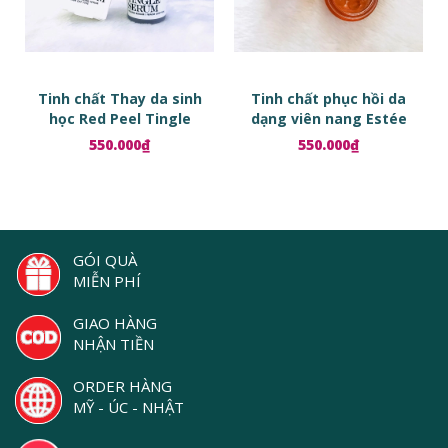
Tinh chất Thay da sinh
Tinh chất phục hồi da
học Red Peel Tingle
dạng viên nang Estée
Serum
Lauder Advanced Night
550.000₫
550.000₫
Repair Ampoules
GÓI QUÀ
MIỄN PHÍ
GIAO HÀNG
NHẬN TIỀN
ORDER HÀNG
MỸ - ÚC - NHẬT