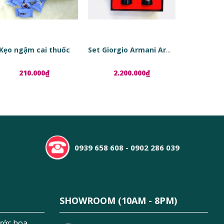
Kẹo ngậm cai thuốc
Set Giorgio Armani Armani Code
210.000₫
2.200.000₫
1.8
0939 658 608 - 0902 286 039
SHOWROOM (10AM - 8PM)
ước hoa