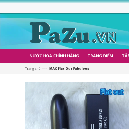
NƯỚC HOA CHÍNH HÃNG
TRANG ĐIỂM
TẮ
—›
Trang chủ
MAC Flat Out Fabulous