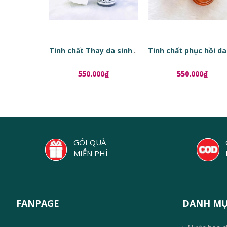
Tinh chất Thay da sinh học Red Peel Tingle Serum
550.000₫
550.000₫
GÓI QUÀ
MIỄN PHÍ
FANPAGE
DANH M