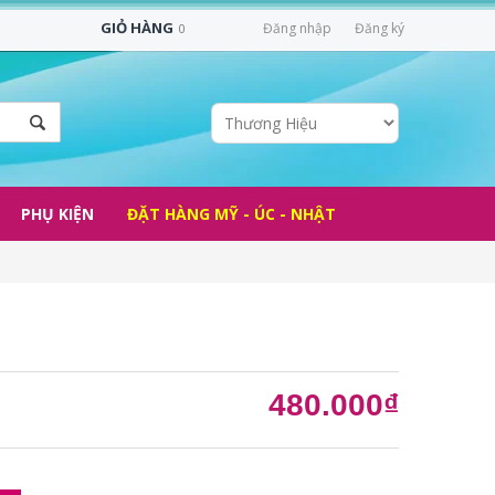
GIỎ HÀNG
Đăng nhập
Đăng ký
0
PHỤ KIỆN
ĐẶT HÀNG MỸ - ÚC - NHẬT
480.000₫