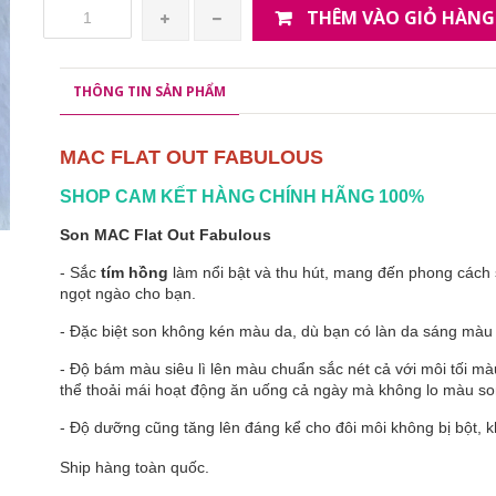
THÊM VÀO GIỎ HÀNG
THÔNG TIN SẢN PHẨM
MAC FLAT OUT FABULOUS
SHOP CAM KẾT HÀNG CHÍNH HÃNG 100%
Son MAC Flat Out Fabulous
- Sắc
tím hồng
làm nổi bật và thu hút, mang đến phong cách
ngọt ngào cho bạn.
- Đặc biệt son không kén màu da, dù bạn có làn da sáng màu 
- Độ bám màu siêu lì lên màu chuẩn sắc nét cả với môi tối màu
thể thoải mái hoạt động ăn uống cả ngày mà không lo màu son
- Độ dưỡng cũng tăng lên đáng kể cho đôi môi không bị bột, k
Ship hàng toàn quốc.