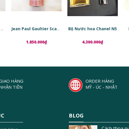
Bộ Nước hoa Chanel N5
Tinh chất phục hồi da dạng viên nang Estée Lauder Advanced Night Repair Ampoules
Jean Paul Gaultier Scandal EDP
1.850.000₫
4.300.000₫
GIAO HÀNG
ORDER HÀNG
NHẬN TIỀN
MỸ - ÚC - NHẬT
ỤC
BLOG
Cách thoa n