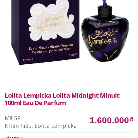
Lolita Lempicka Lolita Midnight Minuit
100ml Eau De Parfum
Mã SP:
1.600.000₫
Nhãn hiệu:
Lolita Lempicka