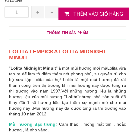
SỐ LƯỢNG
THÊM VÀO GIỎ HÀNG
THÔNG TIN SẢN PHẨM
LOLITA LEMPICKA LOLITA MIDNIGHT
MINUIT
"
Lolita Midnight Minuit
"là một mùi hương mới màLolita vừa
tạo ra để làm tô điểm thêm nét phong phú, sự quyến rũ cho
bộ sưu tập Lolita của họ! Lolita là một mùi hương đã rất
thành công trên thị trường khi mùi hương này được tung ra
thị trường vào năm 1997.Với những hương liệu là những
hương liệu của mùi hương "
Lolita
''nhưng nhà sản xuất đã
thay đổi 1 số hương liệu tạo thêm sự mạnh mẽ cho mùi
hương này .Mùi hương này đã được tung ra thị trường vào
tháng 10 năm 2012.
Mùi hương đặc trưng:
Cam thảo , mống mắt tím , hoắc
hương , lá nho vàng.