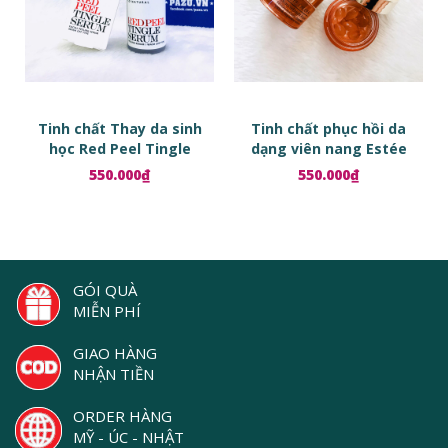
Tinh chất Thay da sinh
Tinh chất phục hồi da
học Red Peel Tingle
dạng viên nang Estée
Serum
Lauder Advanced Night
550.000₫
550.000₫
Repair Ampoules
GÓI QUÀ
MIỄN PHÍ
GIAO HÀNG
NHẬN TIỀN
ORDER HÀNG
MỸ - ÚC - NHẬT