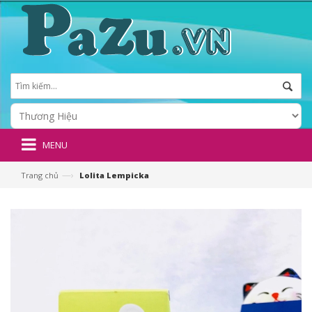
MENU
—›
Trang chủ
Lolita Lempicka