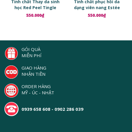
Tinh chất Thay da sinh
Tinh chất phục hồi da
học Red Peel Tingle
dạng viên nang Estée
Serum
Lauder Advanced Night
550.000₫
550.000₫
Repair Ampoules
GÓI QUÀ
MIỄN PHÍ
GIAO HÀNG
NHẬN TIỀN
ORDER HÀNG
MỸ - ÚC - NHẬT
0939 658 608 - 0902 286 039