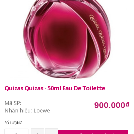
Quizas Quizas - 50ml Eau De Toilette
Mã SP:
900.000₫
Nhãn hiệu:
Loewe
SỐ LƯỢNG