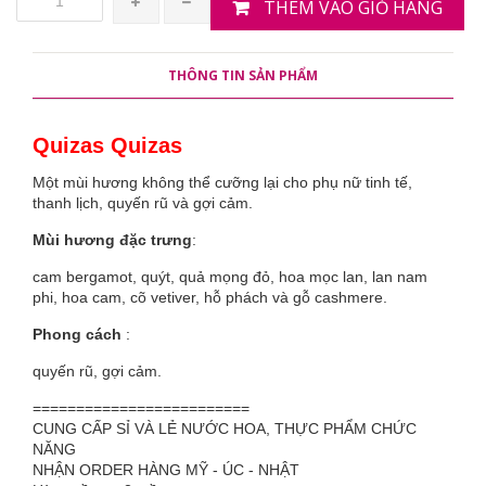
THÊM VÀO GIỎ HÀNG
THÔNG TIN SẢN PHẨM
Quizas Quizas
Một mùi hương không thể cưỡng lại cho phụ nữ tinh tế,
thanh lịch, quyến rũ và gợi cảm.
Mùi hương đặc trưng
:
cam bergamot, quýt, quả mọng đỏ, hoa mọc lan, lan nam
phi, hoa cam, cõ vetiver, hỗ phách và gỗ cashmere.
Phong cách
:
quyến rũ, gợi cảm.
=========================
CUNG CẤP SỈ VÀ LẺ NƯỚC HOA, THỰC PHẨM CHỨC
NĂNG
NHẬN ORDER HÀNG MỸ - ÚC - NHẬT