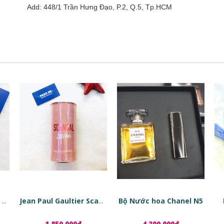
Add: 448/1 Trần Hưng Đạo, P.2, Q.5, Tp.HCM
Bộ Nước hoa Chanel N5
Tinh chất phục hồi da dạng viên nang Estée Lauder Advanced Night Repair Ampoules
Jean Paul Gaultier Scandal EDP
1.850.000₫
4.300.000₫