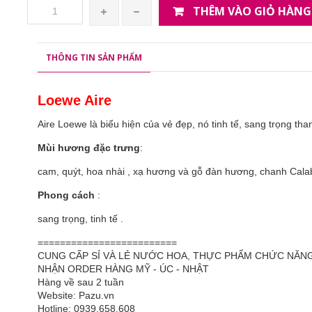
THÊM VÀO GIỎ HÀNG
THÔNG TIN SẢN PHẨM
Loewe Aire
Aire Loewe là biểu hiện của vẻ đẹp, nó tinh tế, sang trọng t
Mùi hương đặc trưng
:
cam, quýt, hoa nhài , xạ hương và gỗ đàn hương, chanh Calab
Phong cách
:
sang trọng, tinh tế .
=========================
CUNG CẤP SỈ VÀ LẺ NƯỚC HOA, THỰC PHẨM CHỨC NĂN
NHẬN ORDER HÀNG MỸ - ÚC - NHẬT
Hàng về sau 2 tuần
Website: Pazu.vn
Hotline: 0939.658.608