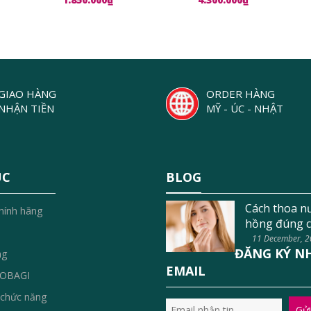
GIAO HÀNG
ORDER HÀNG
NHẬN TIỀN
MỸ - ÚC - NHẬT
ỤC
BLOG
Cách thoa n
hính hãng
hồng đúng c
11 December, 
ĐĂNG KÝ N
ng
EMAIL
OBAGI
chức năng
Gửi