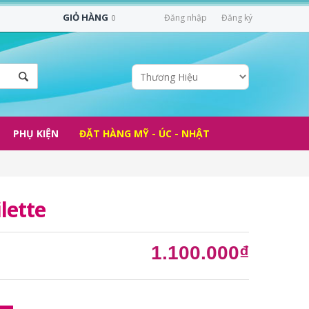
GIỎ HÀNG
Đăng nhập
Đăng ký
0
PHỤ KIỆN
ĐẶT HÀNG MỸ - ÚC - NHẬT
lette
1.100.000₫