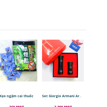
Kẹo ngậm cai thuốc
Set Giorgio Armani Armani Code
210.000₫
2.200.000₫
1.8