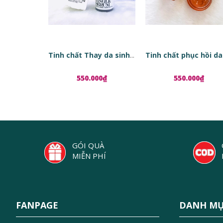
Tinh chất Thay da sinh học Red Peel Tingle Serum
550.000₫
550.000₫
GÓI QUÀ
MIỄN PHÍ
FANPAGE
DANH M