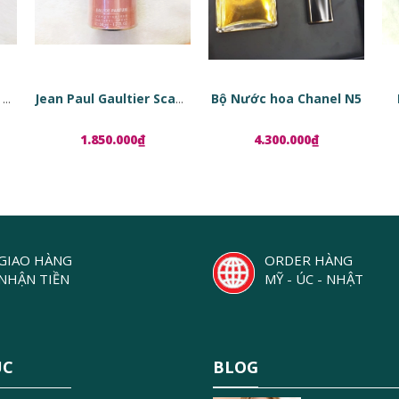
Bộ Nước hoa Chanel N5
Tinh chất phục hồi da dạng viên nang Estée Lauder Advanced Night Repair Ampoules
Jean Paul Gaultier Scandal EDP
1.850.000₫
4.300.000₫
GIAO HÀNG
ORDER HÀNG
NHẬN TIỀN
MỸ - ÚC - NHẬT
ỤC
BLOG