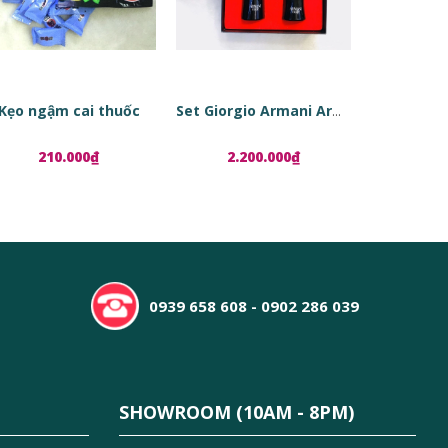
Kẹo ngậm cai thuốc
Set Giorgio Armani Armani Code
210.000₫
2.200.000₫
1.8
0939 658 608 - 0902 286 039
SHOWROOM (10AM - 8PM)