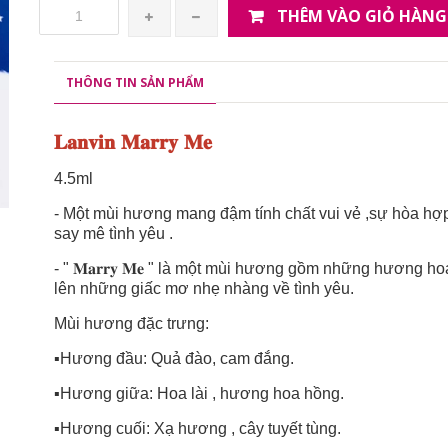
THÊM VÀO GIỎ HÀNG
THÔNG TIN SẢN PHẨM
𝐋𝐚𝐧𝐯𝐢𝐧 𝐌𝐚𝐫𝐫𝐲 𝐌𝐞
4.5ml
- Một mùi hương mang đậm tính chất vui vẻ ,sự hòa hợp
say mê tình yêu .
- " 𝐌𝐚𝐫𝐫𝐲 𝐌𝐞 " là một mùi hương gồm những hương 
lên những giấc mơ nhẹ nhàng về tình yêu.
Mùi hương đặc trưng:
▪️Hương đầu: Quả đào, cam đắng.
▪️Hương giữa: Hoa lài , hương hoa hồng.
▪️Hương cuối: Xạ hương , cây tuyết tùng.