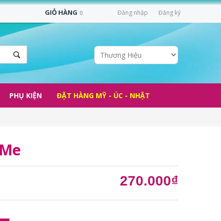
GIỎ HÀNG
Đăng nhập
Đăng ký
0
PHỤ KIỆN
ĐẶT HÀNG MỸ - ÚC - NHẬT
 Me
270.000₫