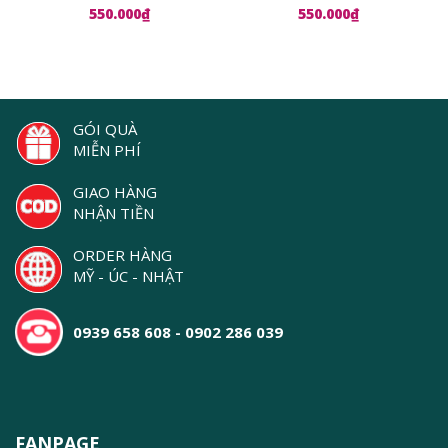
Serum
Lauder Advanced Night
550.000₫
550.000₫
Repair Ampoules
GÓI QUÀ
MIỄN PHÍ
GIAO HÀNG
NHẬN TIỀN
ORDER HÀNG
MỸ - ÚC - NHẬT
0939 658 608 - 0902 286 039
FANPAGE