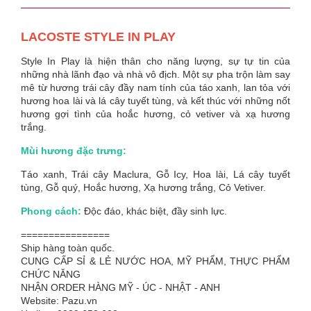
LACOSTE STYLE IN PLAY
Style In Play là hiện thân cho năng lượng, sự tự tin của
những nhà lãnh đạo và nhà vô địch. Một sự pha trộn làm say
mê từ hương trái cây đầy nam tính của táo xanh, lan tỏa với
hương hoa lài và lá cây tuyết tùng, và kết thúc với những nốt
hương gợi tình của hoắc hương, cỏ vetiver và xạ hương
trắng.
Mùi hương đặc trưng:
Táo xanh, Trái cây Maclura, Gỗ Icy, Hoa lài, Lá cây tuyết
tùng, Gỗ quý, Hoắc hương, Xạ hương trắng, Cỏ Vetiver.
Phong cách:
Độc đáo, khác biệt, đầy sinh lực.
================
Ship hàng toàn quốc.
CUNG CẤP SỈ & LẺ NƯỚC HOA, MỸ PHẨM, THỰC PHẨM
CHỨC NĂNG
NHẬN ORDER HÀNG MỸ - ÚC - NHẬT - ANH
Website: Pazu.vn