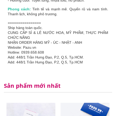
- Hương cuối: Tuyết tùng, nhựa tolu, hổ phách.
Phong cách:
Tinh tế và mạnh mẽ. Quyến rũ và nam tính.
Thanh lịch, không phô trương.
================
Ship hàng toàn quốc.
CUNG CẤP SỈ & LẺ NƯỚC HOA, MỸ PHẨM, THỰC PHẨM
CHỨC NĂNG
NHẬN ORDER HÀNG MỸ - ÚC - NHẬT - ANH
Website: Pazu.vn
Hotline: 0939.658.608
Add: 448/1 Trần Hưng Đạo, P.2, Q.5, Tp.HCM.
Add: 448/1 Trần Hưng Đạo, P.2, Q.5, Tp.HCM
Sản phẩm mới nhất