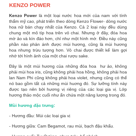
KENZO POWER
Kenzo Power
là một loại nước hoa mới của nam với tính
thẩm mỹ cao, phát triển theo dòng Kenzo Flower- dòng nước
hoa nữ bán chạy nhất của Kenzo. Cả 2 loại này đều dùng
chung một mô típ hoa trên vỏ chai. Nhưng ở đây, đóa hoa
mờ ảo và kín đáo hơn, chỉ như một hình mờ. Điều này cũng
phần nào phản ánh được mùi hương, cũng là mùi hương
hoa nhưng trừu tượng hơn. Vỏ chai được thiết kế làm gợi
nhớ tới hình ảnh của một chai rượu sake.
Đây là một mùi hương của những đóa hoa hư ảo, không
phải mùi hoa iris, cũng không phải hoa hồng, không phải hoa
lan Nam Phi cũng không phải hoa violet, nhưng cũng có thể
nó bao gồm tất cả những mùi huơng đó. Sự lưỡng tính này
được tạo nên bởi hương vị riêng của các loại gia vị. Lớp
hương thảo mộc cuối như ẩn chứa một năng lượng trong đó.
Mùi hương đặc trưng:
- Hương đầu: Mùi các loại gia vị
- Hương giữa: Cam Begamot, rau mùi, bạch đậu khấu.