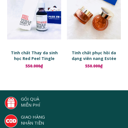
Tinh chất Thay da sinh
Tinh chất phục hồi da
học Red Peel Tingle
dạng viên nang Estée
Serum
Lauder Advanced Night
550.000₫
550.000₫
Repair Ampoules
GÓI QUÀ
MIỄN PHÍ
GIAO HÀNG
NHẬN TIỀN