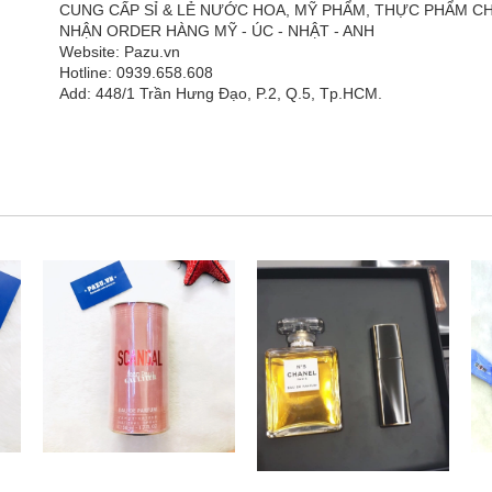
CUNG CẤP SỈ & LẺ NƯỚC HOA, MỸ PHẨM, THỰC PHẨM 
NHẬN ORDER HÀNG MỸ - ÚC - NHẬT - ANH
Website: Pazu.vn
Hotline: 0939.658.608
Add: 448/1 Trần Hưng Đạo, P.2, Q.5, Tp.HCM.