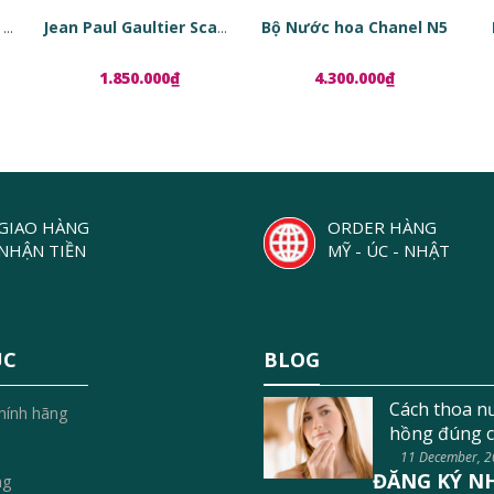
Bộ Nước hoa Chanel N5
Tinh chất phục hồi da dạng viên nang Estée Lauder Advanced Night Repair Ampoules
Jean Paul Gaultier Scandal EDP
1.850.000₫
4.300.000₫
GIAO HÀNG
ORDER HÀNG
NHẬN TIỀN
MỸ - ÚC - NHẬT
ỤC
BLOG
Cách thoa n
hính hãng
hồng đúng c
11 December, 
ĐĂNG KÝ N
ng