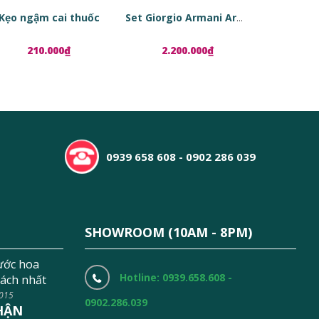
Kẹo ngậm cai thuốc
Set Giorgio Armani Armani Code
210.000₫
2.200.000₫
1.8
0939 658 608 - 0902 286 039
SHOWROOM (10AM - 8PM)
ước hoa
Hotline: 0939.658.608 -
ách nhất
2015
0902.286.039
HẬN