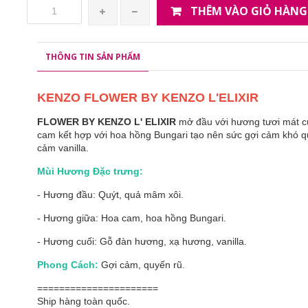
THÊM VÀO GIỎ HÀNG
THÔNG TIN SẢN PHẨM
KENZO FLOWER BY KENZO L'ELIXIR
FLOWER BY KENZO L' ELIXIR
mở đầu với hương tươi mát củ
cam kết hợp với hoa hồng Bungari tạo nên sức gợi cảm khó 
cảm vanilla.
Mùi Hương Đặc trưng:
- Hương đầu: Quýt, quả mâm xôi.
- Hương giữa: Hoa cam, hoa hồng Bungari.
- Hương cuối: Gỗ đàn hương, xạ hương, vanilla.
Phong Cách:
Gợi cảm, quyến rũ.
======================
Ship hàng toàn quốc.