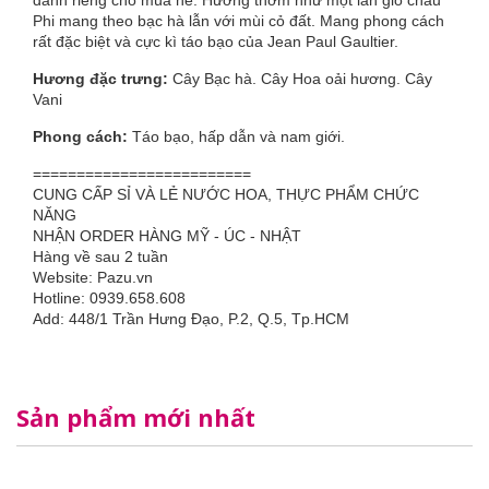
dành riêng cho mùa hè. Hương thơm như một làn gió châu
Phi mang theo bạc hà lẫn với mùi cỏ đất. Mang phong cách
rất đặc biệt và cực kì táo bạo của Jean Paul Gaultier.
Hương đặc trưng:
Cây Bạc hà. Cây Hoa oải hương. Cây
Vani
Phong cách:
Táo bạo, hấp dẫn và nam giới.
=========================
CUNG CẤP SỈ VÀ LẺ NƯỚC HOA, THỰC PHẨM CHỨC
NĂNG
NHẬN ORDER HÀNG MỸ - ÚC - NHẬT
Hàng về sau 2 tuần
Website: Pazu.vn
Hotline: 0939.658.608
Add: 448/1 Trần Hưng Đạo, P.2, Q.5, Tp.HCM
Sản phẩm mới nhất