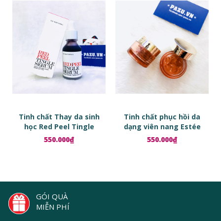
Tinh chất Thay da sinh
Tinh chất phục hồi da
học Red Peel Tingle
dạng viên nang Estée
Serum
Lauder Advanced Night
550.000₫
550.000₫
Repair Ampoules
GÓI QUÀ
MIỄN PHÍ