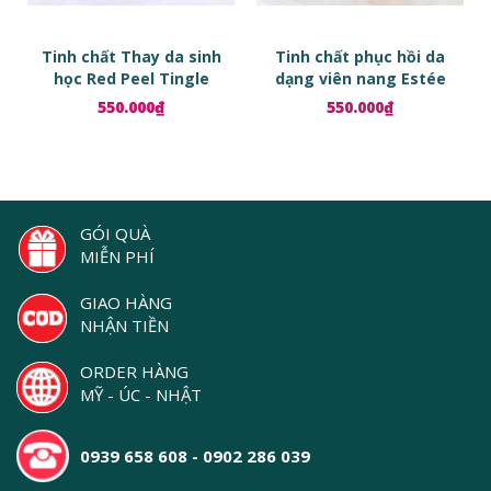
Tinh chất Thay da sinh
Tinh chất phục hồi da
học Red Peel Tingle
dạng viên nang Estée
Serum
Lauder Advanced Night
550.000₫
550.000₫
Repair Ampoules
GÓI QUÀ
MIỄN PHÍ
GIAO HÀNG
NHẬN TIỀN
ORDER HÀNG
MỸ - ÚC - NHẬT
0939 658 608 - 0902 286 039