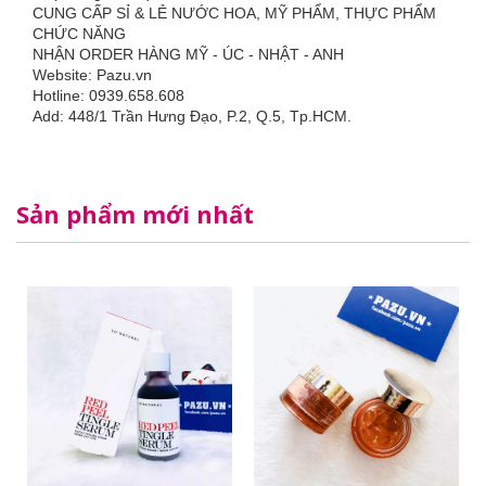
CUNG CẤP SỈ & LẺ NƯỚC HOA, MỸ PHẨM, THỰC PHẨM
CHỨC NĂNG
NHẬN ORDER HÀNG MỸ - ÚC - NHẬT - ANH
Website: Pazu.vn
Hotline: 0939.658.608
Add: 448/1 Trần Hưng Đạo, P.2, Q.5, Tp.HCM.
Sản phẩm mới nhất