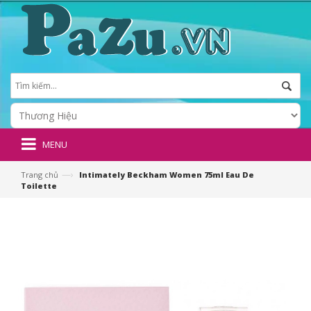
MENU
—›
Trang chủ
Intimately Beckham Women 75ml Eau De
Toilette