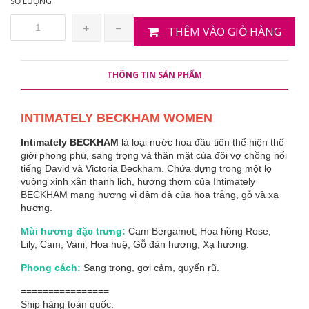
SỐ LƯỢNG
THÊM VÀO GIỎ HÀNG
THÔNG TIN SẢN PHẨM
INTIMATELY BECKHAM WOMEN
Intimately BECKHAM
là loại nước hoa đầu tiên thể hiện thế
giới phong phú, sang trọng và thân mật của đôi vợ chồng nổi
tiếng David và Victoria Beckham. Chứa đựng trong một lọ
vuông xinh xắn thanh lịch, hương thơm của Intimately
BECKHAM mang hương vị đậm đà của hoa trắng, gỗ và xạ
hương.
Mùi hương đặc trưng:
Cam Bergamot, Hoa hồng Rose,
Lily, Cam, Vani, Hoa huệ, Gỗ đàn hương, Xạ hương.
Phong cách:
Sang trọng, gợi cảm, quyến rũ.
================
Ship hàng toàn quốc.