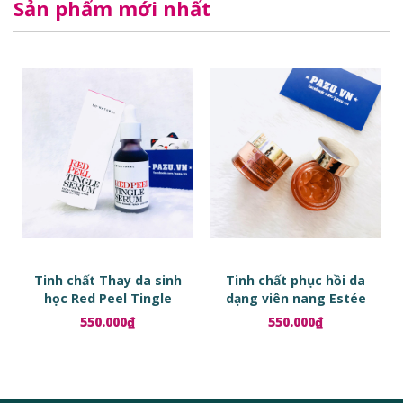
Sản phẩm mới nhất
Tinh chất Thay da sinh
Tinh chất phục hồi da
học Red Peel Tingle
dạng viên nang Estée
Serum
Lauder Advanced Night
550.000₫
550.000₫
Repair Ampoules