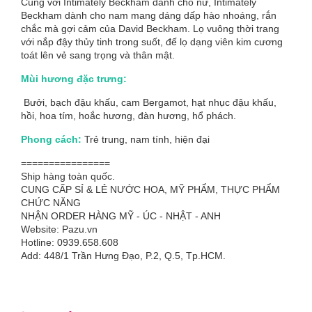
Cùng với Intimately Beckham dành cho nữ, Intimately
Beckham dành cho nam mang dáng dấp hào nhoáng, rắn
chắc mà gợi cảm của David Beckham. Lọ vuông thời trang
với nắp đậy thủy tinh trong suốt, đế lọ dạng viên kim cương
toát lên vẻ sang trọng và thân mật.
Mùi hương đặc trưng:
Bưởi, bạch đậu khấu, cam Bergamot, hạt nhục đậu khấu,
hồi, hoa tím, hoắc hương, đàn hương, hổ phách.
Phong cách:
Trẻ trung, nam tính, hiện đại
================
Ship hàng toàn quốc.
CUNG CẤP SỈ & LẺ NƯỚC HOA, MỸ PHẨM, THỰC PHẨM
CHỨC NĂNG
NHẬN ORDER HÀNG MỸ - ÚC - NHẬT - ANH
Website: Pazu.vn
Hotline: 0939.658.608
Add: 448/1 Trần Hưng Đạo, P.2, Q.5, Tp.HCM.