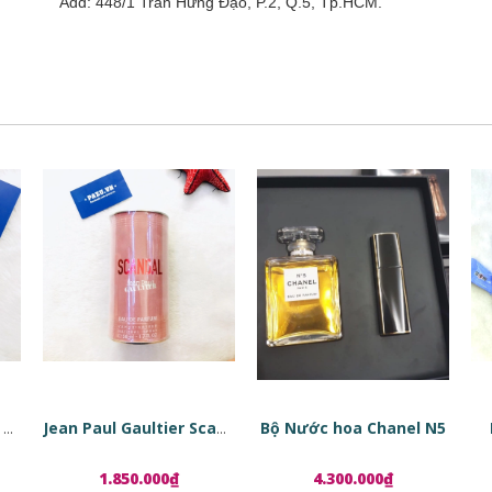
Add: 448/1 Trần Hưng Đạo, P.2, Q.5, Tp.HCM.
Bộ Nước hoa Chanel N5
Tinh chất phục hồi da dạng viên nang Estée Lauder Advanced Night Repair Ampoules
Jean Paul Gaultier Scandal EDP
1.850.000₫
4.300.000₫