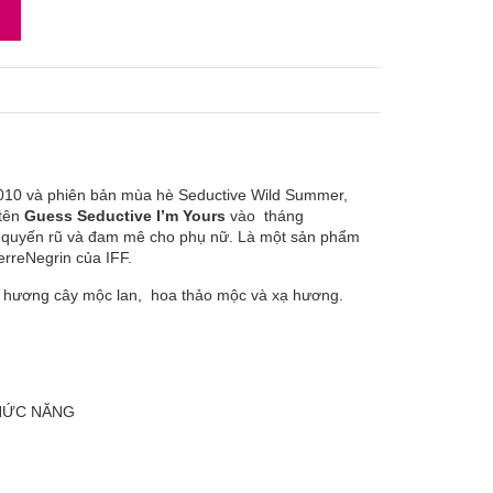
010 và phiên bản mùa hè Seductive Wild Summer,
 tên
Guess Seductive I’m Yours
vào tháng
, quyến rũ và đam mê cho phụ nữ. Là một sản phẩm
erreNegrin của IFF.
i hương cây mộc lan, hoa thảo mộc và xạ hương.
CHỨC NĂNG