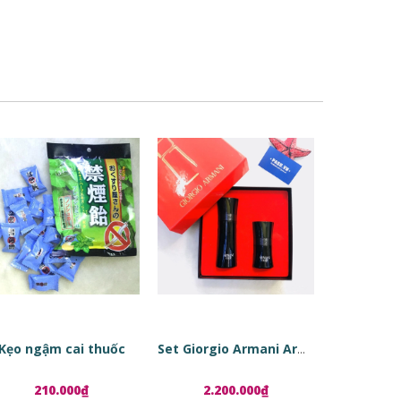
Kẹo ngậm cai thuốc
Set Giorgio Armani Armani Code
210.000₫
2.200.000₫
1.8