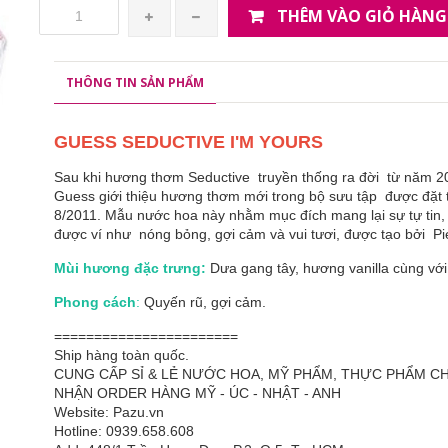
THÊM VÀO GIỎ HÀNG
THÔNG TIN SẢN PHẨM
GUESS SEDUCTIVE I'M YOURS
Sau khi hương thơm Seductive truyền thống ra đời từ năm 2
Guess giới thiệu hương thơm mới trong bộ sưu tập được đặt
8/2011. Mẫu nước hoa này nhằm mục đích mang lại sự tự tin
được ví như nóng bỏng, gợi cảm và vui tươi, được tạo bởi Pi
Mùi hương đặc trưng:
Dưa gang tây, hương vanilla cùng vớ
Phong cách
:
Quyến rũ, gợi cảm.
=======================
Ship hàng toàn quốc.
CUNG CẤP SỈ & LẺ NƯỚC HOA, MỸ PHẨM, THỰC PHẨM 
NHẬN ORDER HÀNG MỸ - ÚC - NHẬT - ANH
Website: Pazu.vn
Hotline: 0939.658.608