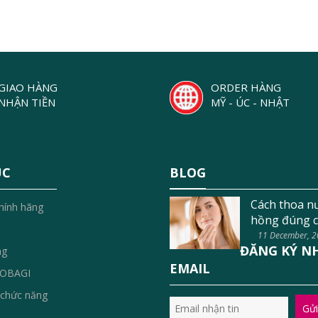
GIAO HÀNG
ORDER HÀNG
NHẬN TIỀN
MỸ - ÚC - NHẬT
ỤC
BLOG
Cách thoa n
hính hãng
hồng đúng c
11 December, 
ĐĂNG KÝ N
ng
EMAIL
OBAGI
chức năng
Gửi