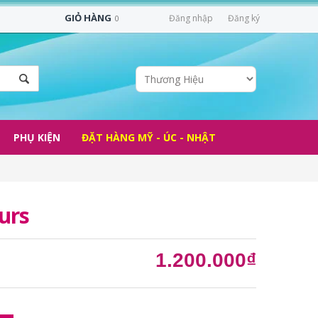
GIỎ HÀNG
Đăng nhập
Đăng ký
0
PHỤ KIỆN
ĐẶT HÀNG MỸ - ÚC - NHẬT
urs
1.200.000₫