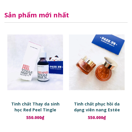
Sản phẩm mới nhất
Tinh chất Thay da sinh
Tinh chất phục hồi da
học Red Peel Tingle
dạng viên nang Estée
Serum
Lauder Advanced Night
550.000₫
550.000₫
Repair Ampoules