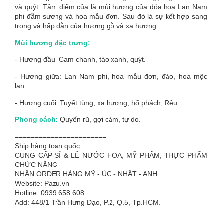
và quýt. Tâm điểm của là mùi hương của đóa hoa Lan Nam
phi đẫm sương và hoa mẫu đơn. Sau đó là sự kết hợp sang
trọng và hấp dẫn của hương gỗ và xạ hương.
Mùi hương đặc trưng:
- Hương đầu: Cam chanh, táo xanh, quýt.
- Hương giữa: Lan Nam phi, hoa mẫu đơn, đào, hoa mộc
lan.
- Hương cuối: Tuyết tùng, xạ hương, hổ phách, Rêu.
Phong cách:
Quyến rũ, gợi cảm, tự do.
=======================
Ship hàng toàn quốc.
CUNG CẤP SỈ & LẺ NƯỚC HOA, MỸ PHẨM, THỰC PHẨM
CHỨC NĂNG
NHẬN ORDER HÀNG MỸ - ÚC - NHẬT - ANH
Website: Pazu.vn
Hotline: 0939.658.608
Add: 448/1 Trần Hưng Đạo, P.2, Q.5, Tp.HCM.