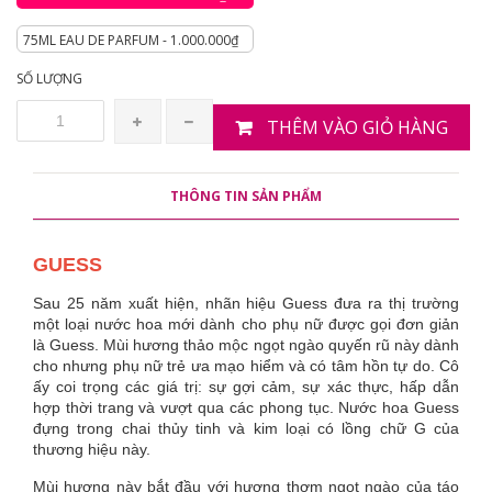
75ML EAU DE PARFUM - 1.000.000₫
SỐ LƯỢNG
THÊM VÀO GIỎ HÀNG
THÔNG TIN SẢN PHẨM
GUESS
Sau 25 năm xuất hiện, nhãn hiệu Guess đưa ra thị trường
một loại nước hoa mới dành cho phụ nữ được gọi đơn giản
là Guess. Mùi hương thảo mộc ngọt ngào quyến rũ này dành
cho nhưng phụ nữ trẻ ưa mạo hiểm và có tâm hồn tự do. Cô
ấy coi trọng các giá trị: sự gợi cảm, sự xác thực, hấp dẫn
hợp thời trang và vượt qua các phong tục. Nước hoa Guess
đựng trong chai thủy tinh và kim loại có lồng chữ G của
thương hiệu này.
Mùi hương này bắt đầu với hương thơm ngọt ngào của táo