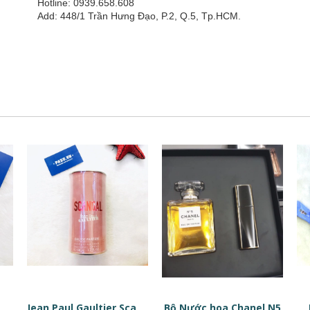
Hotline: 0939.658.608
Add: 448/1 Trần Hưng Đạo, P.2, Q.5, Tp.HCM.
Bộ Nước hoa Chanel N5
Tinh chất phục hồi da dạng viên nang Estée Lauder Advanced Night Repair Ampoules
Jean Paul Gaultier Scandal EDP