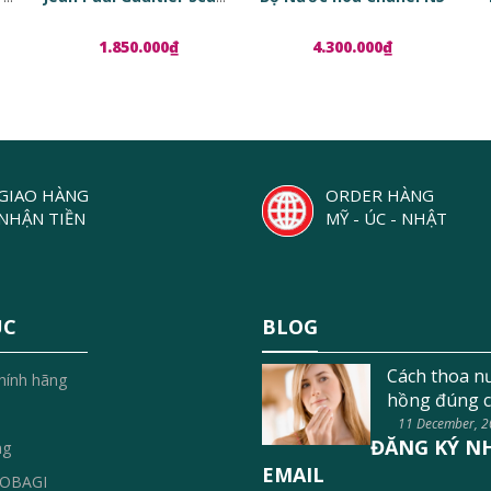
1.850.000₫
4.300.000₫
GIAO HÀNG
ORDER HÀNG
NHẬN TIỀN
MỸ - ÚC - NHẬT
ỤC
BLOG
Cách thoa n
hính hãng
hồng đúng c
11 December, 
ĐĂNG KÝ N
ng
EMAIL
OBAGI