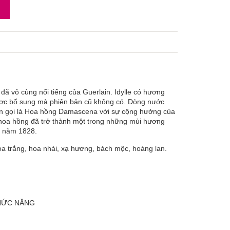
ã vô cùng nổi tiếng của Guerlain. Idylle có hương
được bổ sung mà phiên bản cũ không có. Dòng nước
òn gọi là Hoa hồng Damascena với sự cộng hưởng của
ế hoa hồng đã trở thành một trong những mùi hương
ừ năm 1828.
a trắng, hoa nhài, xạ hương, bách mộc, hoàng lan.
CHỨC NĂNG