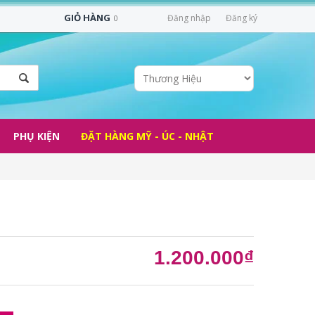
GIỎ HÀNG
Đăng nhập
Đăng ký
0
PHỤ KIỆN
ĐẶT HÀNG MỸ - ÚC - NHẬT
1.200.000₫