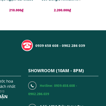
210.000₫
2.200.000₫
1.8
0939 658 608 - 0902 286 039
SHOWROOM (10AM - 8PM)
ước hoa
Hotline: 0939.658.608 -
ách nhất
2015
0902.286.039
HẬN