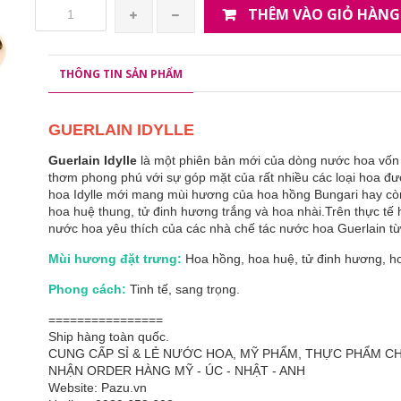
THÊM VÀO GIỎ HÀNG
THÔNG TIN SẢN PHẨM
GUERLAIN IDYLLE
Guerlain Idylle
là một phiên bản mới của dòng nước hoa vốn đ
thơm phong phú với sự góp mặt của rất nhiều các loại hoa 
hoa Idylle mới mang mùi hương của hoa hồng Bungari hay c
hoa huệ thung, tử đinh hương trắng và hoa nhài.Trên thực t
nước hoa yêu thích của các nhà chế tác nước hoa Guerlain t
Mùi hương đặt trưng:
Hoa hồng, hoa huệ, tử đinh hương, ho
Phong cách:
Tinh tế, sang trọng.
================
Ship hàng toàn quốc.
CUNG CẤP SỈ & LẺ NƯỚC HOA, MỸ PHẨM, THỰC PHẨM 
NHẬN ORDER HÀNG MỸ - ÚC - NHẬT - ANH
Website: Pazu.vn