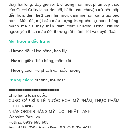
thấy hài lòng. Bây giờ với 1 chương mới, một phần tiếp theo
của Gucci Guilty là sự đen tối, bí ẩn, câu chuyện trở nên hấp
dẫn hơn, đem lại 1 cái nhìn mới, đam mê hơn càng táo bạo
hơn. Màu đỏ, một sắc màu tượng trưng cho sự nóng bỏng,
mạnh mẽ và may mắn đậm chất Phương Đông. Những
người yêu thích màu đỏ, thường rất mãnh liệt và quyết đoán.
Mùi hương đặc trưng
:
- Hương đầu: Hoa hồng, hoa lily.
- Hương giữa: Tiêu hồng, mâm xôi .
- Hương cuối: Hổ phách và hoắc hương.
Phong cách
:
Nữ tính, mê hoặc.
======================
Ship hàng toàn quốc.
CUNG CẤP SỈ & LẺ NƯỚC HOA, MỸ PHẨM, THỰC PHẨM
CHỨC NĂNG
NHẬN ORDER HÀNG MỸ - ÚC - NHẬT - ANH
Website: Pazu.vn
Hotline: 0939.658.608
Add: 448/1 Trần Hưng Đạo, P.2, Q.5, Tp.HCM.