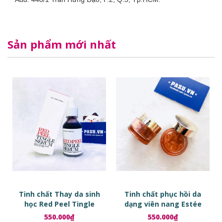
Sản phẩm mới nhất
Tinh chất Thay da sinh
Tinh chất phục hồi da
học Red Peel Tingle
dạng viên nang Estée
Serum
Lauder Advanced Night
550.000₫
550.000₫