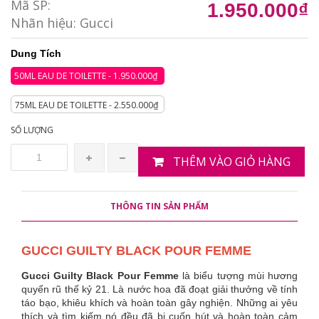
Mã SP:
1.950.000₫
Nhãn hiệu:
Gucci
Dung Tích
50ML EAU DE TOILETTE - 1.950.000₫
75ML EAU DE TOILETTE - 2.550.000₫
SỐ LƯỢNG
THÊM VÀO GIỎ HÀNG
THÔNG TIN SẢN PHẨM
GUCCI GUILTY BLACK POUR FEMME
Gucci Guilty Black Pour Femme
là biểu tượng mùi hương
quyến rũ thế kỷ 21. Là nước hoa đã đoạt giải thưởng về tính
táo bạo, khiêu khích và hoàn toàn gây nghiện. Những ai yêu
thích và tìm kiếm nó đều đã bị cuốn hút và hoàn toàn cảm