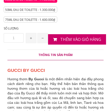
50ML EAU DE TOILETTE - 1.300.000₫
75ML EAU DE TOILETTE - 1.600.000₫
SỐ LƯỢNG
THÊM VÀO GIỎ HÀNG
THÔNG TIN SẢN PHẨM
GUCCI BY GUCCI
Hương thơm
By Gucci
là một điểm nhấn hiện đại đầy phong
cách dành riêng cho bạn. Hãy thể hiện bản thân thông qua
hương thơm cùa lá hoắc hương và các loài hoa trắng chủ
đạo của By Gucci để thấy mình luôn mới mẻ và hợp thời. Mở
đầu với hương quả lê và ổi; sau đó chuyển sang bản hợp ca
của các loài hoa trắng gồm cúc La Mã, linh lan, Tiaré và hoa
cam; sau cùng là sự ấm áp quyến rũ đến từ hoắc hương và