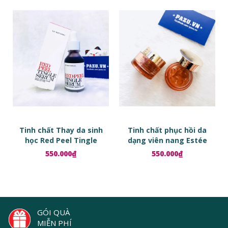
Tinh chất Thay da sinh
Tinh chất phục hồi da
học Red Peel Tingle
dạng viên nang Estée
Serum
Lauder Advanced Night
550.000₫
550.000₫
Repair Ampoules
GÓI QUÀ
MIỄN PHÍ