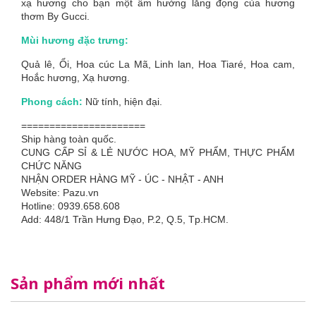
xạ hương cho bạn một âm hưởng lắng đọng của hương
thơm By Gucci.
Mùi hương đặc trưng:
Quả lê, Ổi, Hoa cúc La Mã, Linh lan, Hoa Tiaré, Hoa cam,
Hoắc hương, Xạ hương.
Phong cách:
Nữ tính, hiện đại.
======================
Ship hàng toàn quốc.
CUNG CẤP SỈ & LẺ NƯỚC HOA, MỸ PHẨM, THỰC PHẨM
CHỨC NĂNG
NHẬN ORDER HÀNG MỸ - ÚC - NHẬT - ANH
Website: Pazu.vn
Hotline: 0939.658.608
Add: 448/1 Trần Hưng Đạo, P.2, Q.5, Tp.HCM.
Sản phẩm mới nhất