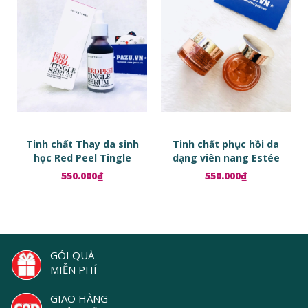
Tinh chất Thay da sinh
Tinh chất phục hồi da
học Red Peel Tingle
dạng viên nang Estée
Serum
Lauder Advanced Night
550.000₫
550.000₫
Repair Ampoules
GÓI QUÀ
MIỄN PHÍ
GIAO HÀNG