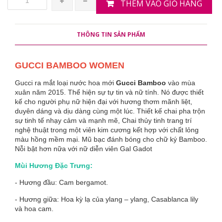
THÊM VÀO GIỎ HÀNG
THÔNG TIN SẢN PHẨM
GUCCI BAMBOO WOMEN
Gucci ra mắt loại nước hoa mới
Gucci Bamboo
vào mùa
xuân năm 2015. Thể hiện sự tự tin và nữ tính. Nó được thiết
kế cho người phụ nữ hiện đại với hương thơm mãnh liệt,
duyên dáng và dịu dàng cùng một lúc. Thiết kế chai pha trộn
sự tinh tế nhạy cảm và mạnh mẽ, Chai thủy tinh trang trí
nghệ thuật trong một viên kim cương kết hợp với chất lỏng
màu hồng mềm mại. Mũ bạc đánh bóng cho chữ ký Bamboo.
Nỗi bật hơn nữa với nữ diễn viên Gal Gadot
Mùi Hương Đặc Trưng:
- Hương đầu: Cam bergamot.
- Hương giữa: Hoa kỳ lạ của ylang – ylang, Casablanca lily
và hoa cam.