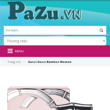
MENU
—›
Trang chủ
Gucci Gucci Bamboo Women