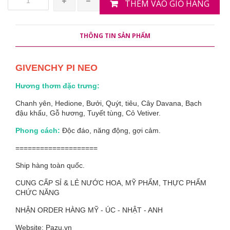
THÊM VÀO GIỎ HÀNG
THÔNG TIN SẢN PHẨM
GIVENCHY PI NEO
Hương thơm đặc trưng:
Chanh yên, Hedione, Bưởi, Quýt, tiêu, Cây Davana, Bạch
đậu khấu, Gỗ hương, Tuyết tùng, Cỏ Vetiver.
Phong cách:
Độc đáo, năng động, gợi cảm.
====================
Ship hàng toàn quốc.
CUNG CẤP SỈ & LẺ NƯỚC HOA, MỸ PHẨM, THỰC PHẨM
CHỨC NĂNG
NHẬN ORDER HÀNG MỸ - ÚC - NHẬT - ANH
Website: Pazu.vn