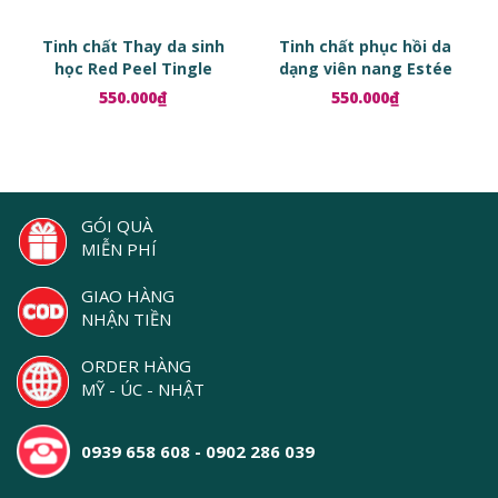
Tinh chất Thay da sinh
Tinh chất phục hồi da
học Red Peel Tingle
dạng viên nang Estée
Serum
Lauder Advanced Night
550.000₫
550.000₫
Repair Ampoules
GÓI QUÀ
MIỄN PHÍ
GIAO HÀNG
NHẬN TIỀN
ORDER HÀNG
MỸ - ÚC - NHẬT
0939 658 608 - 0902 286 039