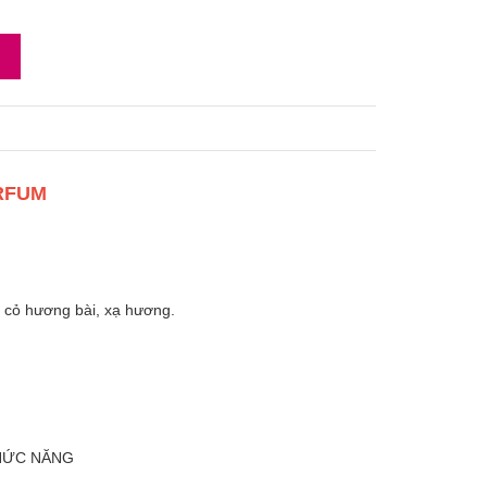
ARFUM
, cỏ hương bài, xạ hương.
CHỨC NĂNG