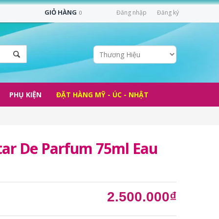
GIỎ HÀNG
Đăng nhập
Đăng ký
0
PHỤ KIỆN
ĐẶT HÀNG MỸ - ÚC - NHẬT
ctar De Parfum 75ml Eau
2.500.000₫