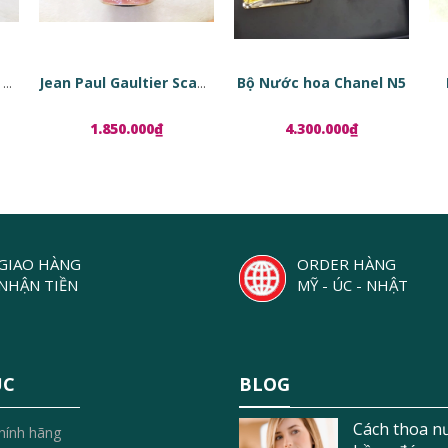
Bộ Nước hoa Chanel N5
Tinh chất phục hồi da dạng viên nang Estée Lauder Advanced Night Repair Ampoules
Jean Paul Gaultier Scandal EDP
1.850.000₫
4.300.000₫
GIAO HÀNG
ORDER HÀNG
NHẬN TIỀN
MỸ - ÚC - NHẬT
ỤC
BLOG
Cách thoa n
hính hãng