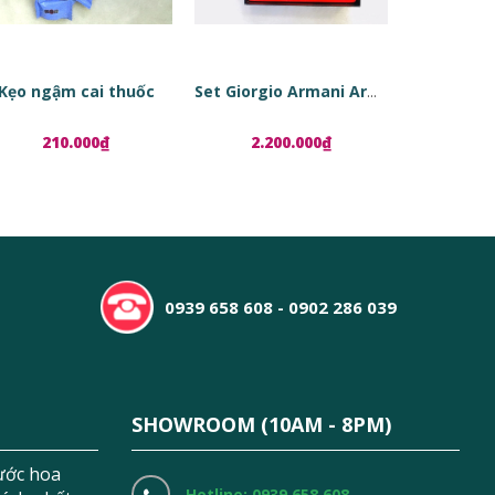
Kẹo ngậm cai thuốc
Set Giorgio Armani Armani Code
210.000₫
2.200.000₫
1.8
0939 658 608 - 0902 286 039
SHOWROOM (10AM - 8PM)
ước hoa
Hotline: 0939.658.608 -