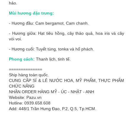
hảo.
Mùi hương đặc trưng:
- Hương đầu: Cam bergamot, Cam chanh.
- Hương giữa: Hạt tiêu hồng, cây thảo quả, hoa iris và cây
vòi voi.
- Hương cuối: Tuyết tùng, tonka và hổ phách.
Phong cách:
Thanh lịch, tinh tế.
==============
Ship hàng toàn quốc.
CUNG CẤP SỈ & LẺ NƯỚC HOA, MỸ PHẨM, THỰC PHẨM
CHỨC NĂNG
NHẬN ORDER HÀNG MỸ - ÚC - NHẬT - ANH
Website: Pazu.vn
Hotline: 0939.658.608
Add: 448/1 Trần Hưng Đạo, P.2, Q.5, Tp.HCM.