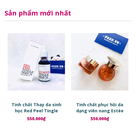
Sản phẩm mới nhất
Tinh chất Thay da sinh
Tinh chất phục hồi da
học Red Peel Tingle
dạng viên nang Estée
Serum
Lauder Advanced Night
550.000₫
550.000₫
Repair Ampoules