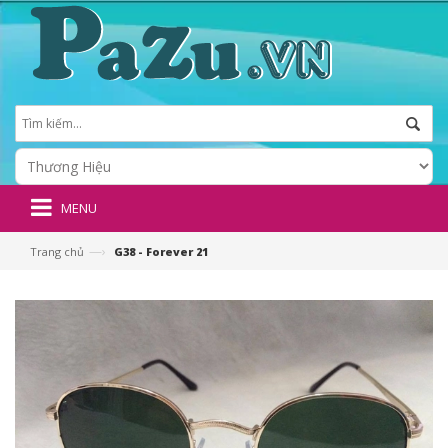
MENU
—›
Trang chủ
G38 - Forever 21