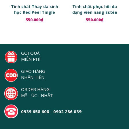
Tinh chất Thay da sinh
Tinh chất phục hồi da
học Red Peel Tingle
dạng viên nang Estée
Serum
Lauder Advanced Night
550.000₫
550.000₫
Repair Ampoules
GÓI QUÀ
MIỄN PHÍ
GIAO HÀNG
NHẬN TIỀN
ORDER HÀNG
MỸ - ÚC - NHẬT
0939 658 608 - 0902 286 039