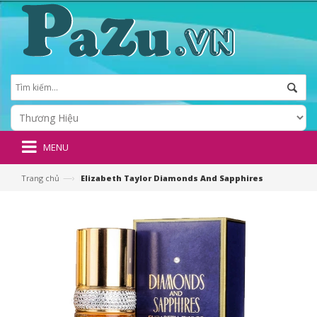
MENU
—›
Trang chủ
Elizabeth Taylor Diamonds And Sapphires