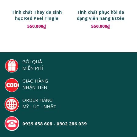
Tinh chất Thay da sinh
Tinh chất phục hồi da
học Red Peel Tingle
dạng viên nang Estée
Serum
Lauder Advanced Night
550.000₫
550.000₫
Repair Ampoules
GÓI QUÀ
MIỄN PHÍ
GIAO HÀNG
NHẬN TIỀN
ORDER HÀNG
MỸ - ÚC - NHẬT
0939 658 608 - 0902 286 039