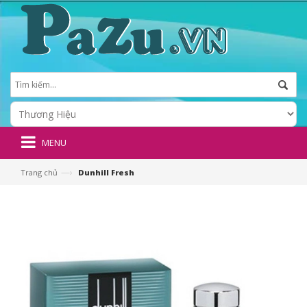
MENU
—›
Trang chủ
Dunhill Fresh