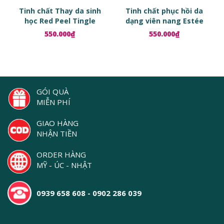
Tinh chất Thay da sinh
Tinh chất phục hồi da
học Red Peel Tingle
dạng viên nang Estée
Serum
Lauder Advanced Night
550.000₫
550.000₫
Repair Ampoules
GÓI QUÀ
MIỄN PHÍ
GIAO HÀNG
NHẬN TIỀN
ORDER HÀNG
MỸ - ÚC - NHẬT
0939 658 608 - 0902 286 039