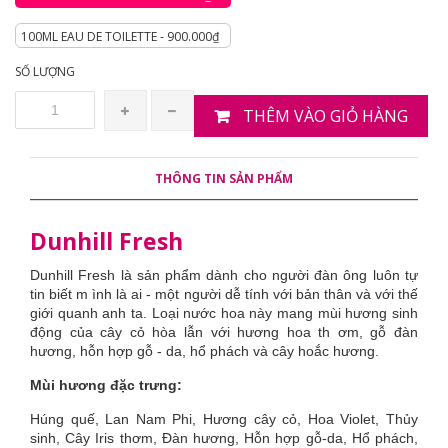
100ML EAU DE TOILETTE - 900.000₫
SỐ LƯỢNG
THÊM VÀO GIỎ HÀNG
THÔNG TIN SẢN PHẨM
Dunhill Fresh
Dunhill Fresh là sản phẩm dành cho người đàn ông luôn tự
tin biết m ình là ai - một người dễ tính với bản thân và với thế
giới quanh anh ta. Loại nước hoa này mang mùi hương sinh
động của cây cỏ hòa lẫn với hương hoa th ơm, gỗ đàn
hương, hỗn hợp gỗ - da, hổ phách và cây hoắc hương.
Mùi hương đặc trưng:
Húng quế, Lan Nam Phi, Hương cây cỏ, Hoa Violet, Thủy
sinh, Cây Iris thơm, Đàn hương, Hỗn hợp gỗ-da, Hổ phách,